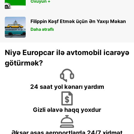
Oxuyun +
Filippin Kəşf Etmək üçün Ən Yaxşı Məkan
Daha ətraflı
Niyə Europcar ilə avtomobil icarəyə
götürmək?
24 saat yol kənarı yardım
Gizli əlavə haqq yoxdur
Əksər əsas aeroportlarda 24/7 xidmət