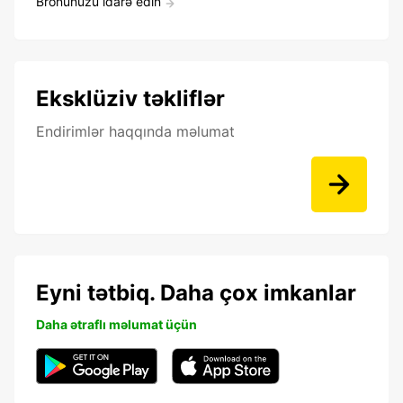
Bronunuzu idarə edin
Eksklüziv təkliflər
Endirimlər haqqında məlumat
Eyni tətbiq. Daha çox imkanlar
Daha ətraflı məlumat üçün