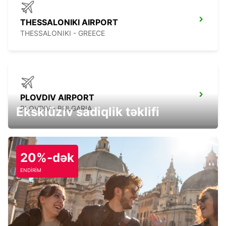
THESSALONIKI AIRPORT
THESSALONIKI - GREECE
PLOVDIV AIRPORT
PLOVDIV - BULGARIA
Eksklüziv sadiqlik təklifi
20%-dək
ENDİRİM
CANAKKALE
CANAKKALE - TURKEY