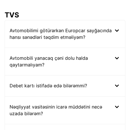
TVS
Avtomobilimi götürərkən Europcar sayğacında
hansı sənədləri təqdim etməliyəm?
Avtomobili yanacaq çəni dolu halda
qaytarmalıyam?
Debet kartı istifadə edə bilərəmmi?
Nəqliyyat vasitəsinin icarə müddətini necə
uzada bilərəm?