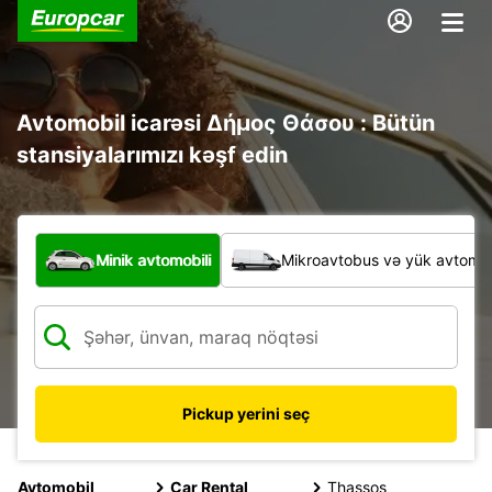
Avtomobil icarəsi Δήμος Θάσου : Bütün
stansiyalarımızı kəşf edin
Hansı növ nəqliyyat vasitəsi?
Minik avtomobili
Mikroavtobus və yük avtomobi
Pickup yerini seç
Avtomobil
Car Rental
Thassos