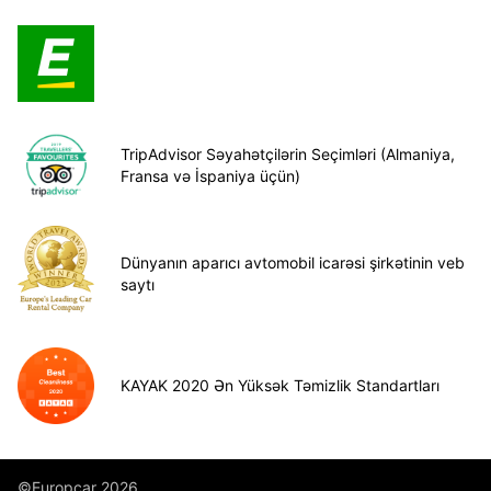
TripAdvisor Səyahətçilərin Seçimləri (Almaniya,
Fransa və İspaniya üçün)
Dünyanın aparıcı avtomobil icarəsi şirkətinin veb
saytı
KAYAK 2020 Ən Yüksək Təmizlik Standartları
©Europcar 2026