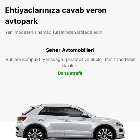
Ehtiyaclarınıza cavab verən
avtopark
Yeni modelləri sınamaq fürsətindən istifadə edin
Şəhər Avtomobilləri
Bunlara kompakt, yanacağa qənaətcil və ekoloji təmiz modellər
daxildir.
Daha ətraflı