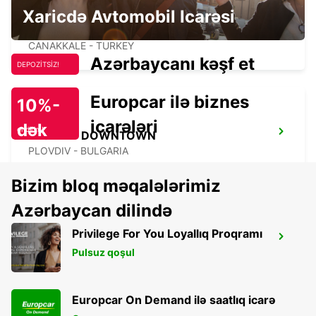
Xaricdə Avtomobil Icarəsi
CANAKKALE AIRPORT
CANAKKALE - TURKEY
Azərbaycanı kəşf et
DEPOZİTSİZ!
Europcar ilə biznes
10%-
icarələri
dək
endirim!
PLOVDIV DOWNTOWN
PLOVDIV - BULGARIA
Bizim bloq məqalələrimiz
Azərbaycan dilində
Privilege For You Loyallıq Proqramı
SKIATHOS AIRPORT MEET AND GREET
Pulsuz qoşul
SKIATHOS - GREECE
Europcar On Demand ilə saatlıq icarə