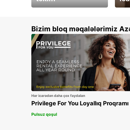
Xallarınızı ikiqatlayın və
See 
qənaət edin!
Bizim bloq məqalələrimiz Az
Hər icarədən daha çox faydalan
Privilege For You Loyallıq Proqramı
Pulsuz qoşul