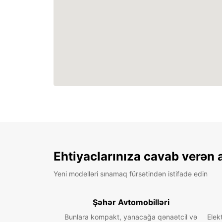
Ehtiyaclarınıza cavab verən 
Yeni modelləri sınamaq fürsətindən istifadə edin
Şəhər Avtomobilləri
Bunlara kompakt, yanacağa qənaətcil və
Elek