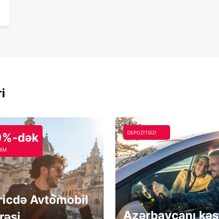
ri
DEPOZİTSİZ!
0%-dək
RİM
ricdə Avtomobil
Azərbaycanı kəş
rəsi