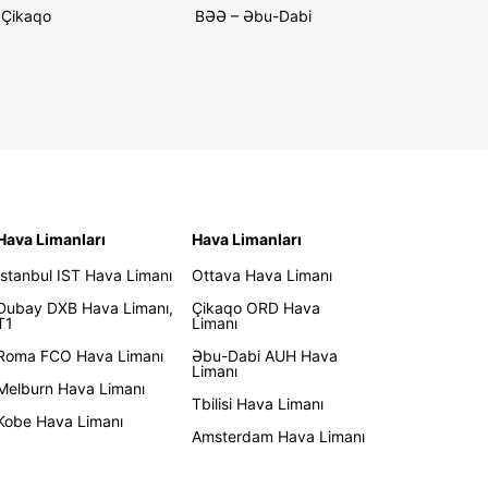
Çikaqo
BƏƏ – Əbu-Dabi
Hava Limanları
Hava Limanları
İstanbul IST Hava Limanı
Ottava Hava Limanı
Dubay DXB Hava Limanı,
Çikaqo ORD Hava
T1
Limanı
Roma FCO Hava Limanı
Əbu-Dabi AUH Hava
Limanı
Melburn Hava Limanı
Tbilisi Hava Limanı
Kobe Hava Limanı
Amsterdam Hava Limanı