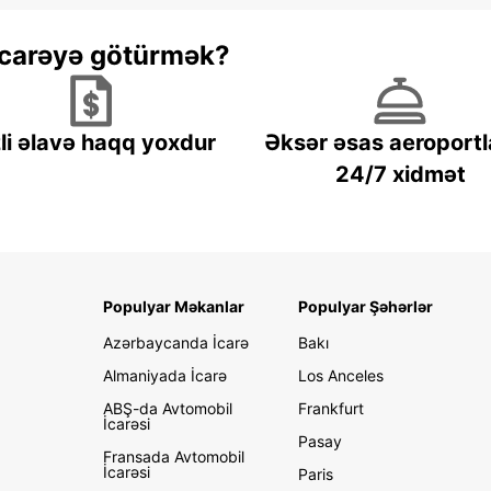
 icarəyə götürmək?
li əlavə haqq yoxdur
Əksər əsas aeroportl
24/7 xidmət
Populyar Məkanlar
Populyar Şəhərlər
Azərbaycanda İcarə
Bakı
Almaniyada İcarə
Los Anceles
ABŞ-da Avtomobil
Frankfurt
İcarəsi
Pasay
Fransada Avtomobil
İcarəsi
Paris