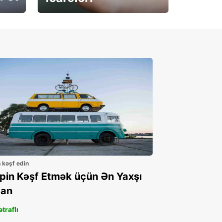
İndi abunə olun
n kəşf edin
ppin Kəşf Etmək üçün Ən Yaxşı
an
traflı