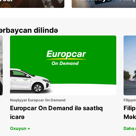
more
Depozitsiz icarə
ərbaycan dilində
Nəqliyyat Europcar On Demand
Filippi
Europcar On Demand ilə saatlıq
Fili
icarə
Mək
Oxuyun +
Daha ə