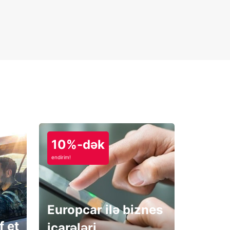
10%-dək
endirim!
Europcar ilə biznes
f et
icarələri