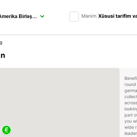
Mənim
Xüsusi tarifim v
rg
in
Benefi
round 
german
collec
across
lookin
part o
you wi
wide r
leader