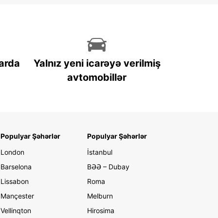
arda
Yalnız yeni icarəyə verilmiş
avtomobillər
Populyar Şəhərlər
Populyar Şəhərlər
London
İstanbul
Barselona
BƏƏ – Dubay
Lissabon
Roma
Mançester
Melburn
Vellinqton
Hirosima