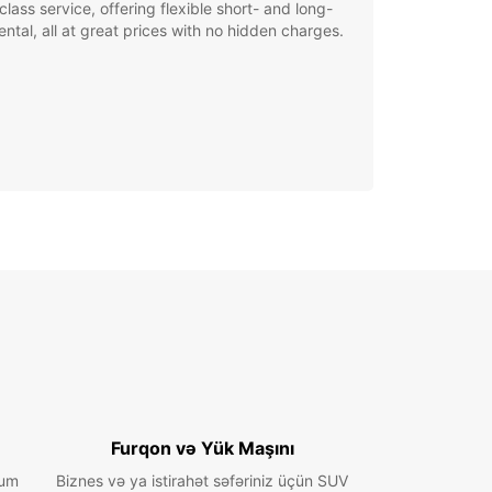
class service, offering flexible short- and long-
ental, all at great prices with no hidden charges.
Furqon və Yük Maşını
ium
Biznes və ya istirahət səfəriniz üçün SUV