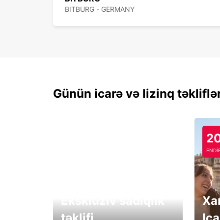
BITBURG - GERMANY
Günün icarə və lizinq təkliflə
2
ENDİ
Eksklüziv sadiqlik
Xa
təklifi
Ica