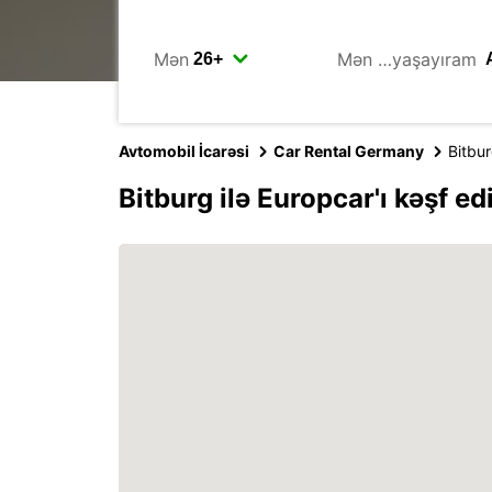
Mən
Mən …yaşayıram
Avtomobil İcarəsi
Car Rental Germany
Bitbu
Bitburg ilə Europcar'ı kəşf ed