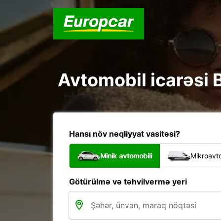
Avtomobil icarəsi B
Hansı növ nəqliyyat vasitəsi?
Minik avtomobili
Mikroavto
Götürülmə və təhvilvermə yeri