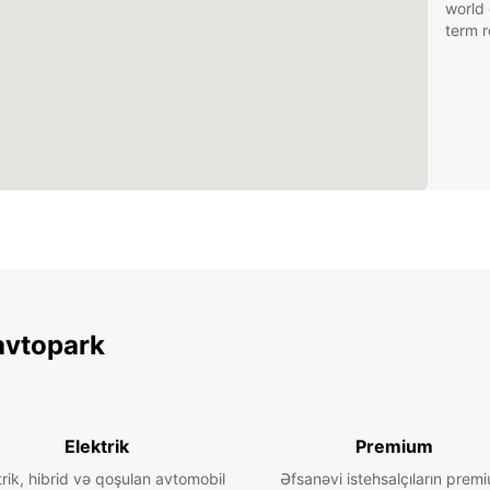
world 
term r
avtopark
Elektrik
Premium
trik, hibrid və qoşulan avtomobil
Əfsanəvi istehsalçıların prem