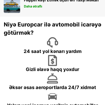
Daha ətraflı
Niyə Europcar ilə avtomobil icarəyə
götürmək?
24 saat yol kənarı yardım
Gizli əlavə haqq yoxdur
Əksər əsas aeroportlarda 24/7 xidmət