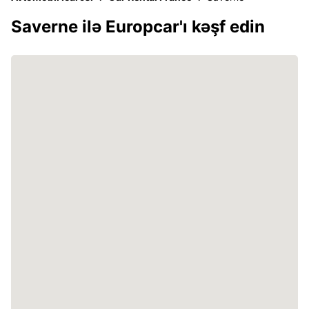
Saverne ilə Europcar'ı kəşf edin