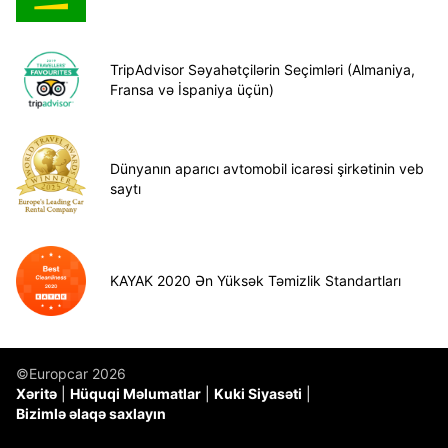
TripAdvisor Səyahətçilərin Seçimləri (Almaniya,
Fransa və İspaniya üçün)
Dünyanın aparıcı avtomobil icarəsi şirkətinin veb
saytı
KAYAK 2020 Ən Yüksək Təmizlik Standartları
©Europcar 2026
Xəritə
Hüquqi Məlumatlar
Kuki Siyasəti
Bizimlə əlaqə saxlayın