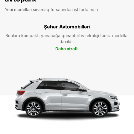
Yeni modelləri sınamaq fürsətindən istifadə edin
Şəhər Avtomobilləri
Bunlara kompakt, yanacağa qənaətcil və ekoloji təmiz modellər
daxildir.
Daha ətraflı