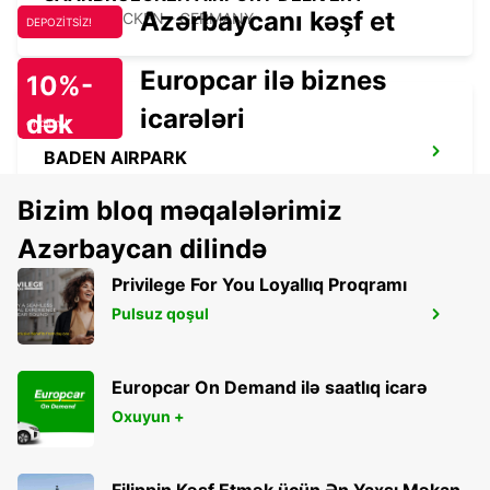
Azərbaycanı kəşf et
SAARBRUECKEN - GERMANY
DEPOZİTSİZ!
Europcar ilə biznes
10%-
icarələri
dək
endirim!
BADEN AIRPARK
RHEINMUENSTER - GERMANY
Bizim bloq məqalələrimiz
Azərbaycan dilində
Privilege For You Loyallıq Proqramı
Pulsuz qoşul
SAARBRUECKEN
SAARBRUECKEN - GERMANY
Europcar On Demand ilə saatlıq icarə
Oxuyun +
Filippin Kəşf Etmək üçün Ən Yaxşı Məkan