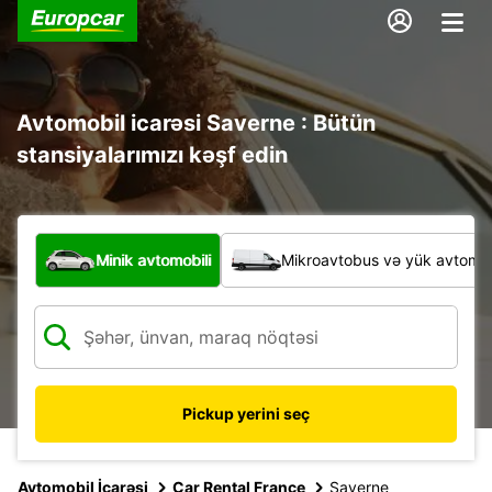
Avtomobil icarəsi Saverne : Bütün
stansiyalarımızı kəşf edin
Hansı növ nəqliyyat vasitəsi?
Minik avtomobili
Mikroavtobus və yük avtomobi
Pickup yerini seç
Avtomobil İcarəsi
Car Rental France
Saverne