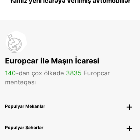
Yalnız yeni icarəyə verilmiş avtomobillər
Europcar ilə Maşın İcarəsi
140
-dan çox ölkədə
3835
Europcar
məntəqəsi
Populyar Məkanlar
Populyar Şəhərlər