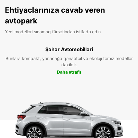
Ehtiyaclarınıza cavab verən
avtopark
Yeni modelləri sınamaq fürsətindən istifadə edin
Şəhər Avtomobilləri
Bunlara kompakt, yanacağa qənaətcil və ekoloji təmiz modellər
daxildir.
Daha ətraflı