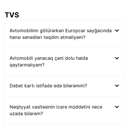
TVS
Avtomobilimi götürərkən Europcar sayğacında
hansı sənədləri təqdim etməliyəm?
Avtomobili yanacaq çəni dolu halda
qaytarmalıyam?
Debet kartı istifadə edə bilərəmmi?
Nəqliyyat vasitəsinin icarə müddətini necə
uzada bilərəm?