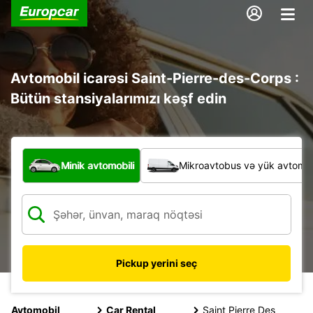
Avtomobil icarəsi Saint-Pierre-des-Corps :
Bütün stansiyalarımızı kəşf edin
Hansı növ nəqliyyat vasitəsi?
Minik avtomobili
Mikroavtobus və yük avtomobi
Pickup yerini seç
Avtomobil
Car Rental
Saint Pierre Des