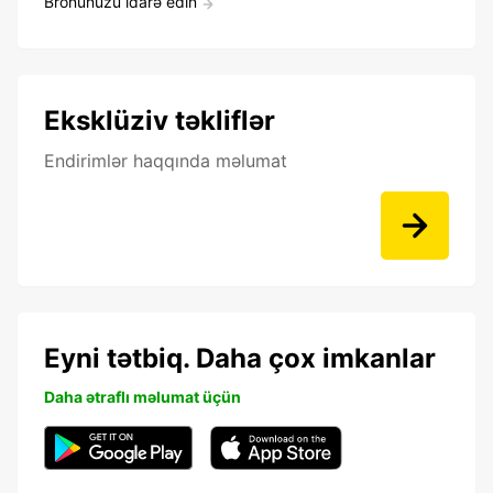
Bronunuzu idarə edin
Eksklüziv təkliflər
Endirimlər haqqında məlumat
Eyni tətbiq. Daha çox imkanlar
Daha ətraflı məlumat üçün