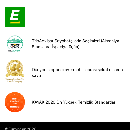
TripAdvisor Səyahətçilərin Seçimləri (Almaniya,
Fransa və İspaniya üçün)
Dünyanın aparıcı avtomobil icarəsi şirkətinin veb
saytı
KAYAK 2020 Ən Yüksək Təmizlik Standartları
©Europcar 2026