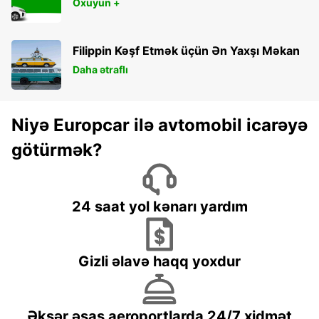
Oxuyun +
Filippin Kəşf Etmək üçün Ən Yaxşı Məkan
Daha ətraflı
Niyə Europcar ilə avtomobil icarəyə
götürmək?
24 saat yol kənarı yardım
Gizli əlavə haqq yoxdur
Əksər əsas aeroportlarda 24/7 xidmət