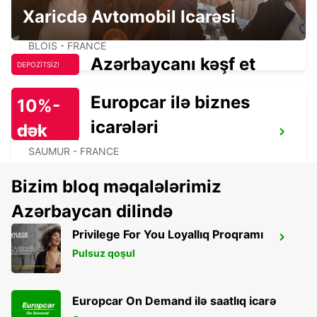
Xaricdə Avtomobil Icarəsi
BLOIS - IKC -
BLOIS - FRANCE
Azərbaycanı kəşf et
DEPOZİTSİZ!
Europcar ilə biznes
10%-
icarələri
dək
endirim!
SAUMUR
SAUMUR - FRANCE
Bizim bloq məqalələrimiz
Azərbaycan dilində
Privilege For You Loyallıq Proqramı
SAUMUR GARE SNCF
Pulsuz qoşul
SAUMUR - FRANCE
Europcar On Demand ilə saatlıq icarə