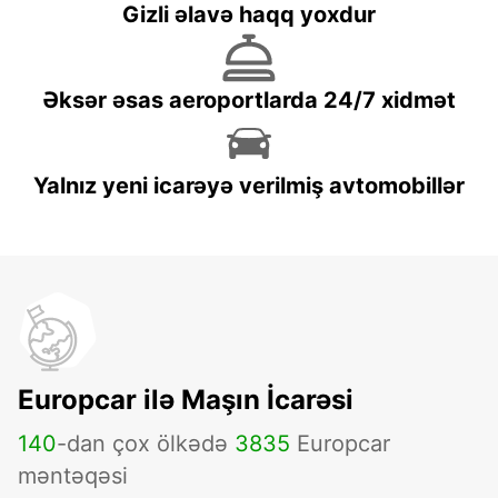
Gizli əlavə haqq yoxdur
Əksər əsas aeroportlarda 24/7 xidmət
Yalnız yeni icarəyə verilmiş avtomobillər
Europcar ilə Maşın İcarəsi
140
-dan çox ölkədə
3835
Europcar
məntəqəsi