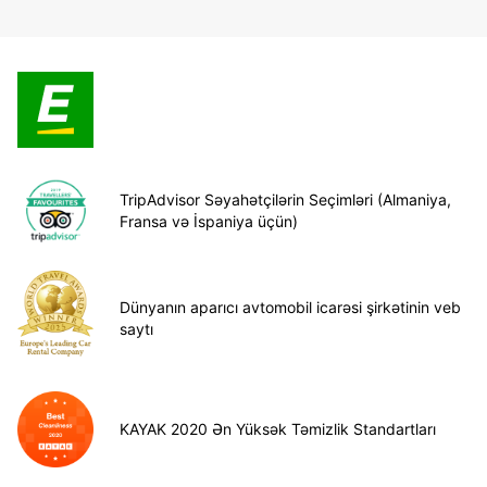
TripAdvisor Səyahətçilərin Seçimləri (Almaniya,
Fransa və İspaniya üçün)
Dünyanın aparıcı avtomobil icarəsi şirkətinin veb
saytı
KAYAK 2020 Ən Yüksək Təmizlik Standartları