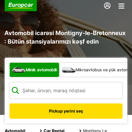
Avtomobil icarəsi Montigny-le-Bretonneux
: Bütün stansiyalarımızı kəşf edin
Hansı növ nəqliyyat vasitəsi?
Minik avtomobili
Mikroavtobus və yük avtomobi
Pickup yerini seç
Avtomobil
Car Rental
Montigny Le