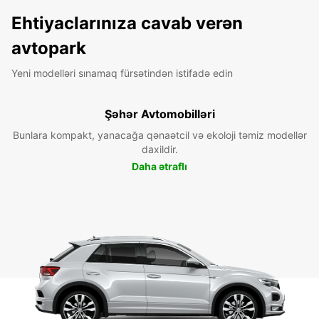
Ehtiyaclarınıza cavab verən
avtopark
Yeni modelləri sınamaq fürsətindən istifadə edin
Şəhər Avtomobilləri
Bunlara kompakt, yanacağa qənaətcil və ekoloji təmiz modellər
daxildir.
Daha ətraflı