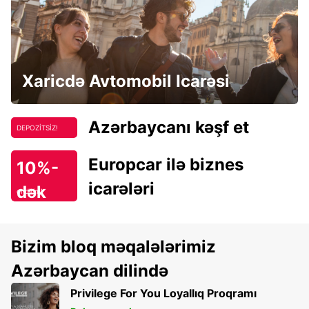
Xaricdə Avtomobil Icarəsi
Azərbaycanı kəşf et
DEPOZİTSİZ!
Europcar ilə biznes
10%-
icarələri
dək
endirim!
Bizim bloq məqalələrimiz
Azərbaycan dilində
Privilege For You Loyallıq Proqramı