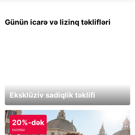
Günün icarə və lizinq təklifləri
Eksklüziv sadiqlik təklifi
20%-dək
ENDİRİM