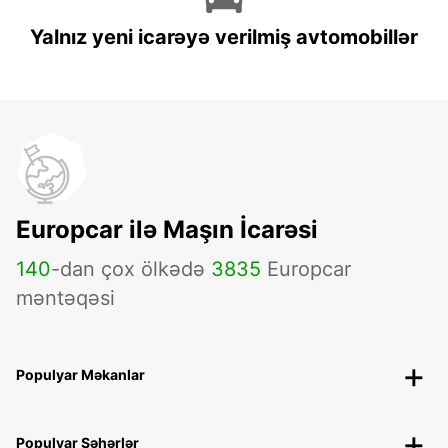
Yalnız yeni icarəyə verilmiş avtomobillər
Europcar ilə Maşın İcarəsi
140
-dan çox ölkədə
3835
Europcar
məntəqəsi
Populyar Məkanlar
Populyar Şəhərlər