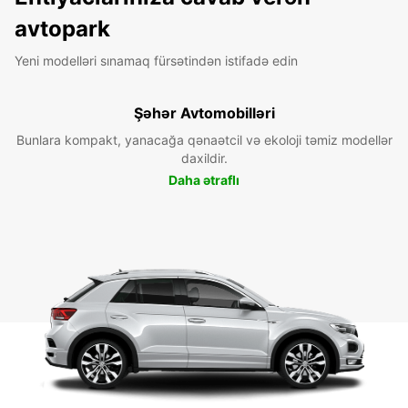
avtopark
Yeni modelləri sınamaq fürsətindən istifadə edin
Şəhər Avtomobilləri
Bunlara kompakt, yanacağa qənaətcil və ekoloji təmiz modellər
daxildir.
Daha ətraflı