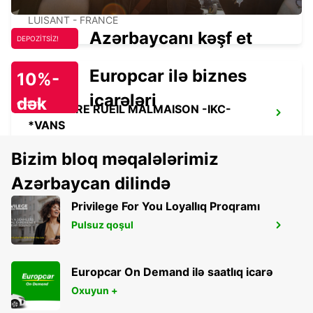
CHARTRES LUISANT -IKC-
LUISANT - FRANCE
Azərbaycanı kəşf et
DEPOZİTSİZ!
Europcar ilə biznes
10%-
icarələri
dək
endirim!
NANTERRE RUEIL MALMAISON -IKC-
*VANS
NANTERRE - FRANCE
Bizim bloq məqalələrimiz
Azərbaycan dilində
Privilege For You Loyallıq Proqramı
Pulsuz qoşul
PARIS PARC DES PRINCES -IKC-
PARIS - FRANCE
Europcar On Demand ilə saatlıq icarə
Oxuyun +