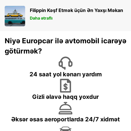
Filippin Kəşf Etmək üçün Ən Yaxşı Məkan
Daha ətraflı
Niyə Europcar ilə avtomobil icarəyə
götürmək?
24 saat yol kənarı yardım
Gizli əlavə haqq yoxdur
Əksər əsas aeroportlarda 24/7 xidmət