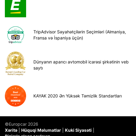
TripAdvisor Səyahətçilərin Seçimləri (Almaniya,
Fransa və İspaniya üçün)
Dünyanın aparıcı avtomobil icarəsi şirkətinin veb
saytı
KAYAK 2020 Ən Yüksək Təmizlik Standartları
©Europcar 2026
Xəritə
Hüquqi Məlumatlar
Kuki Siyasəti