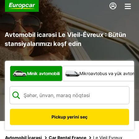
Avtomobil icarəsi Le Vieil-Évreux : Bütün
stansiyalarımızı kəşf edin
Hansı növ nəqliyyat vasitəsi?
Minik avtomobili
Mikroavtobus və yük avtomobi
Pickup yerini seç
Avtomobil İcarəsi
Car Rental France
Le Vieil Evreux