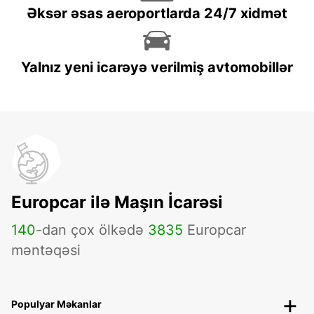
Əksər əsas aeroportlarda 24/7 xidmət
Yalnız yeni icarəyə verilmiş avtomobillər
Europcar ilə Maşın İcarəsi
140
-dan çox ölkədə
3835
Europcar
məntəqəsi
Populyar Məkanlar