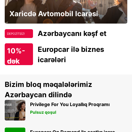
Xaricdə Avtomobil Icarəsi
Azərbaycanı kəşf et
DEPOZİTSİZ!
Europcar ilə biznes
10%-
icarələri
dək
endirim!
Bizim bloq məqalələrimiz
Azərbaycan dilində
Privilege For You Loyallıq Proqramı
Pulsuz qoşul
Europcar On Demand ilə saatlıq icarə