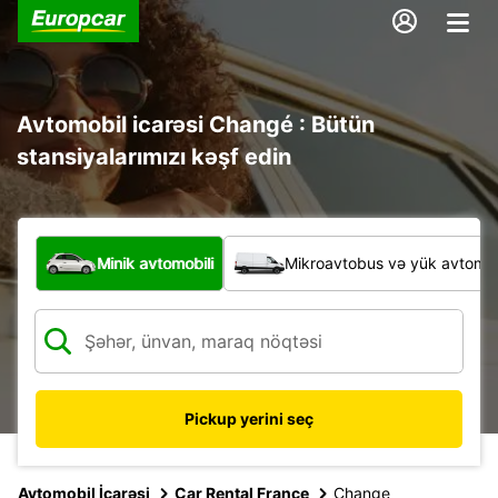
Avtomobil icarəsi Changé : Bütün
stansiyalarımızı kəşf edin
Hansı növ nəqliyyat vasitəsi?
Minik avtomobili
Mikroavtobus və yük avtomobi
Pickup yerini seç
Avtomobil İcarəsi
Car Rental France
Change