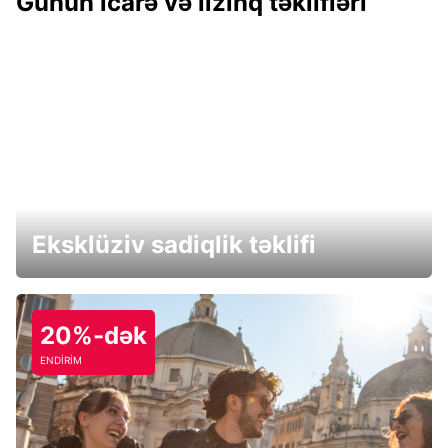
Günün icarə və lizinq təklifləri
Eksklüziv sadiqlik təklifi
20%-dək
ENDİRİM