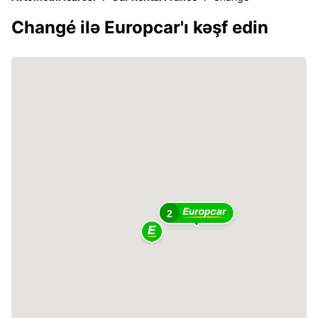
Changé ilə Europcar'ı kəşf edin
2