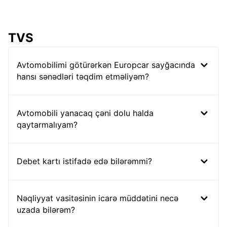
TVS
Avtomobilimi götürərkən Europcar sayğacında
hansı sənədləri təqdim etməliyəm?
Avtomobili yanacaq çəni dolu halda
qaytarmalıyam?
Debet kartı istifadə edə bilərəmmi?
Nəqliyyat vasitəsinin icarə müddətini necə
uzada bilərəm?