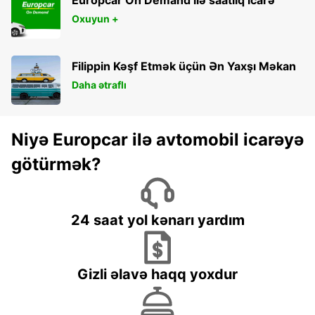
Oxuyun +
Filippin Kəşf Etmək üçün Ən Yaxşı Məkan
Daha ətraflı
Niyə Europcar ilə avtomobil icarəyə
götürmək?
24 saat yol kənarı yardım
Gizli əlavə haqq yoxdur