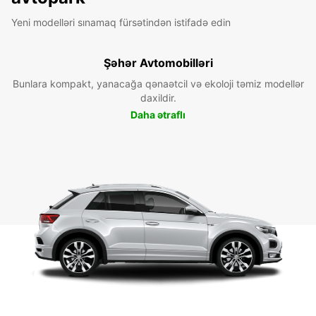
Yeni modelləri sınamaq fürsətindən istifadə edin
Şəhər Avtomobilləri
Bunlara kompakt, yanacağa qənaətcil və ekoloji təmiz modellər
daxildir.
Daha ətraflı