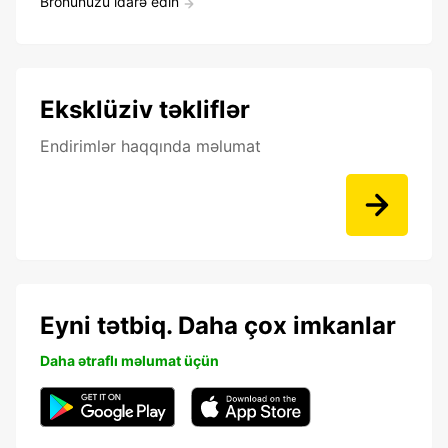
Bronunuzu idarə edin
Eksklüziv təkliflər
Endirimlər haqqında məlumat
Eyni tətbiq. Daha çox imkanlar
Daha ətraflı məlumat üçün