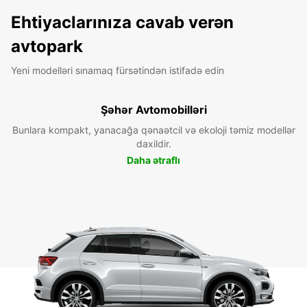
Ehtiyaclarınıza cavab verən
avtopark
Yeni modelləri sınamaq fürsətindən istifadə edin
Şəhər Avtomobilləri
Bunlara kompakt, yanacağa qənaətcil və ekoloji təmiz modellər
daxildir.
Daha ətraflı