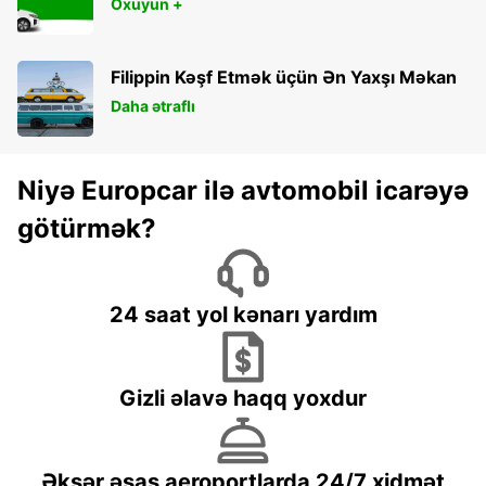
Oxuyun +
Filippin Kəşf Etmək üçün Ən Yaxşı Məkan
Daha ətraflı
Niyə Europcar ilə avtomobil icarəyə
götürmək?
24 saat yol kənarı yardım
Gizli əlavə haqq yoxdur
Əksər əsas aeroportlarda 24/7 xidmət