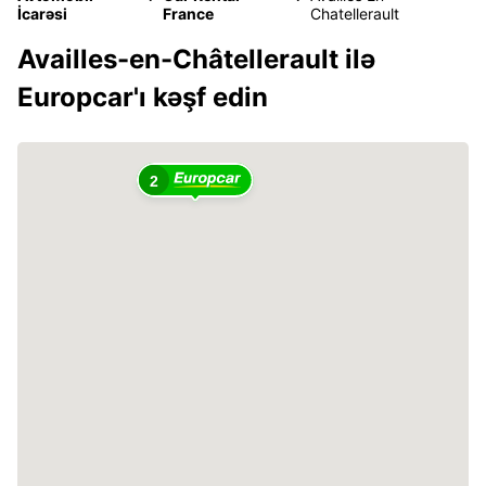
İcarəsi
France
Chatellerault
Availles-en-Châtellerault ilə
Europcar'ı kəşf edin
2