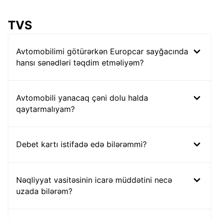
TVS
Avtomobilimi götürərkən Europcar sayğacında
hansı sənədləri təqdim etməliyəm?
Avtomobili yanacaq çəni dolu halda
qaytarmalıyam?
Debet kartı istifadə edə bilərəmmi?
Nəqliyyat vasitəsinin icarə müddətini necə
uzada bilərəm?