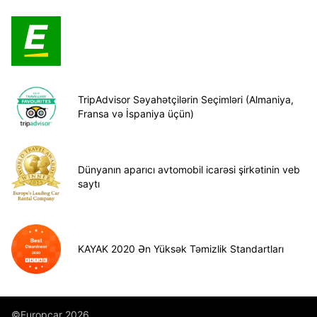
TripAdvisor Səyahətçilərin Seçimləri (Almaniya,
Fransa və İspaniya üçün)
Dünyanın aparıcı avtomobil icarəsi şirkətinin veb
saytı
KAYAK 2020 Ən Yüksək Təmizlik Standartları
©Europcar 2026