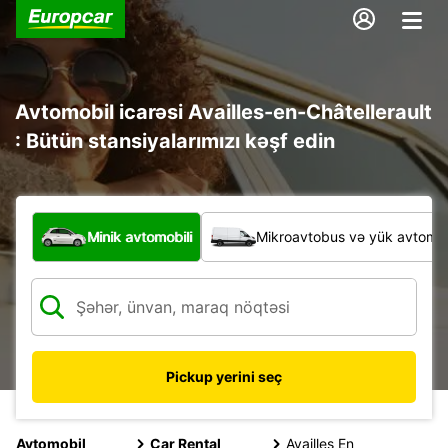
Avtomobil icarəsi Availles-en-Châtellerault
: Bütün stansiyalarımızı kəşf edin
Hansı növ nəqliyyat vasitəsi?
Minik avtomobili
Mikroavtobus və yük avtomobi
Pickup yerini seç
Avtomobil
Car Rental
Availles En