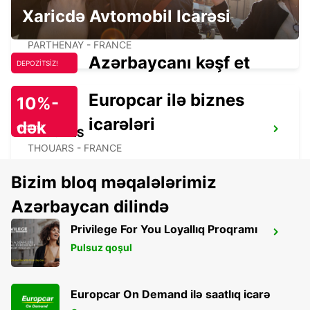
Xaricdə Avtomobil Icarəsi
PARTHENAY
PARTHENAY - FRANCE
Azərbaycanı kəşf et
DEPOZİTSİZ!
Europcar ilə biznes
10%-
icarələri
dək
endirim!
THOUARS
THOUARS - FRANCE
Bizim bloq məqalələrimiz
Azərbaycan dilində
Privilege For You Loyallıq Proqramı
TOURS GARE ST PIERRE DES CORPS
Pulsuz qoşul
SAINT PIERRE DES CORPS - FRANCE
Europcar On Demand ilə saatlıq icarə