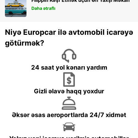
Daha ətraflı
Niyə Europcar ilə avtomobil icarəyə
götürmək?
24 saat yol kənarı yardım
Gizli əlavə haqq yoxdur
Əksər əsas aeroportlarda 24/7 xidmət