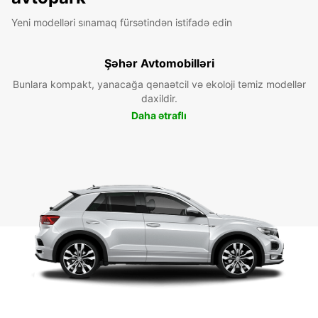
Yeni modelləri sınamaq fürsətindən istifadə edin
Şəhər Avtomobilləri
Bunlara kompakt, yanacağa qənaətcil və ekoloji təmiz modellər
daxildir.
Daha ətraflı