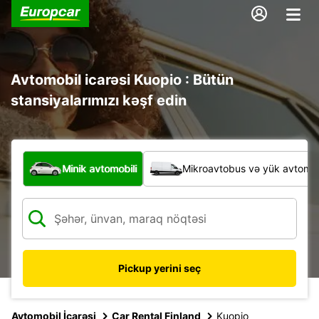
Avtomobil icarəsi Kuopio : Bütün
stansiyalarımızı kəşf edin
Hansı növ nəqliyyat vasitəsi?
Minik avtomobili
Mikroavtobus və yük avtomobi
Pickup yerini seç
Avtomobil İcarəsi
Car Rental Finland
Kuopio