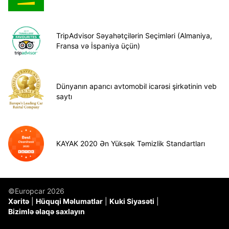
TripAdvisor Səyahətçilərin Seçimləri (Almaniya,
Fransa və İspaniya üçün)
Dünyanın aparıcı avtomobil icarəsi şirkətinin veb
saytı
KAYAK 2020 Ən Yüksək Təmizlik Standartları
©Europcar 2026
Xəritə
Hüquqi Məlumatlar
Kuki Siyasəti
Bizimlə əlaqə saxlayın