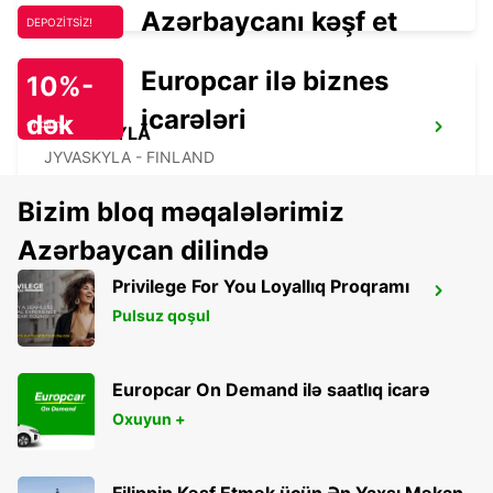
Azərbaycanı kəşf et
DEPOZİTSİZ!
Europcar ilə biznes
10%-
icarələri
dək
endirim!
JYVÄSKYLÄ
JYVASKYLA - FINLAND
Bizim bloq məqalələrimiz
Azərbaycan dilində
Privilege For You Loyallıq Proqramı
MIKKELI
Pulsuz qoşul
MIKKELI - FINLAND
Europcar On Demand ilə saatlıq icarə
Oxuyun +
Filippin Kəşf Etmək üçün Ən Yaxşı Məkan