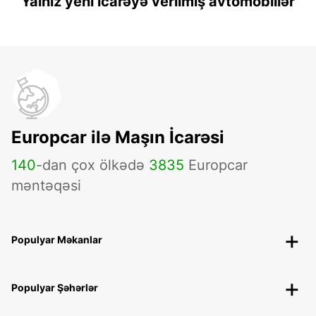
Yalnız yeni icarəyə verilmiş avtomobillər
Europcar ilə Maşın İcarəsi
140
-dan çox ölkədə
3835
Europcar
məntəqəsi
Populyar Məkanlar
Populyar Şəhərlər