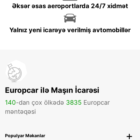
Əksər əsas aeroportlarda 24/7 xidmət
Yalnız yeni icarəyə verilmiş avtomobillər
Europcar ilə Maşın İcarəsi
140
-dan çox ölkədə
3835
Europcar
məntəqəsi
Populyar Məkanlar