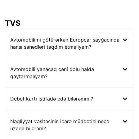
TVS
Avtomobilimi götürərkən Europcar sayğacında
hansı sənədləri təqdim etməliyəm?
Avtomobili yanacaq çəni dolu halda
qaytarmalıyam?
Debet kartı istifadə edə bilərəmmi?
Nəqliyyat vasitəsinin icarə müddətini necə
uzada bilərəm?