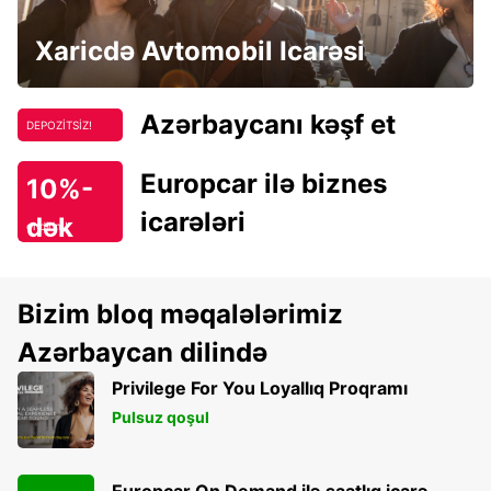
Xaricdə Avtomobil Icarəsi
Azərbaycanı kəşf et
DEPOZİTSİZ!
Europcar ilə biznes
10%-
icarələri
dək
endirim!
Bizim bloq məqalələrimiz
Azərbaycan dilində
Privilege For You Loyallıq Proqramı
Pulsuz qoşul
Europcar On Demand ilə saatlıq icarə