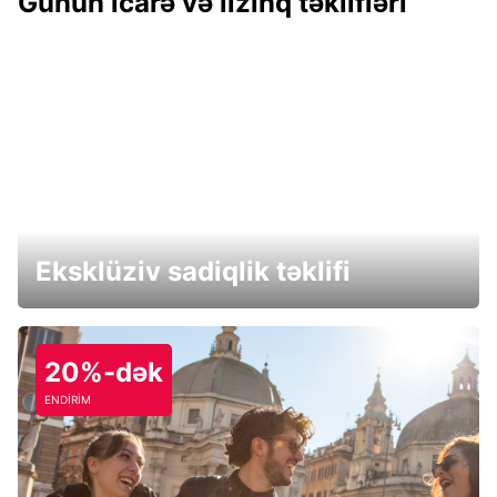
Günün icarə və lizinq təklifləri
Eksklüziv sadiqlik təklifi
20%-dək
ENDİRİM