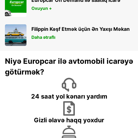
Oxuyun +
Filippin Kəşf Etmək üçün Ən Yaxşı Məkan
Daha ətraflı
Niyə Europcar ilə avtomobil icarəyə
götürmək?
24 saat yol kənarı yardım
Gizli əlavə haqq yoxdur