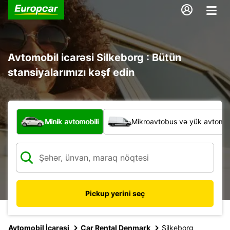
Avtomobil icarəsi Silkeborg : Bütün
stansiyalarımızı kəşf edin
Hansı növ nəqliyyat vasitəsi?
Minik avtomobili
Mikroavtobus və yük avtomobi
Pickup yerini seç
Avtomobil İcarəsi
Car Rental Denmark
Silkeborg