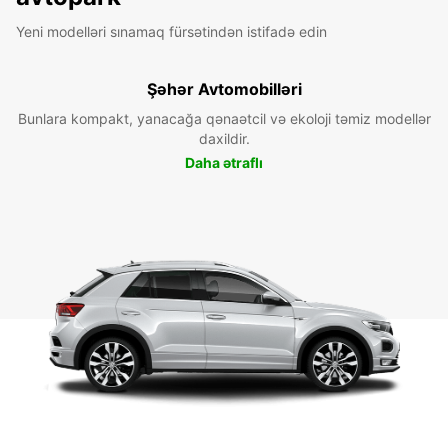
Yeni modelləri sınamaq fürsətindən istifadə edin
Şəhər Avtomobilləri
Bunlara kompakt, yanacağa qənaətcil və ekoloji təmiz modellər
daxildir.
Daha ətraflı