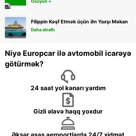
Oxuyun +
Filippin Kəşf Etmək üçün Ən Yaxşı Məkan
Daha ətraflı
Niyə Europcar ilə avtomobil icarəyə
götürmək?
24 saat yol kənarı yardım
Gizli əlavə haqq yoxdur
Əksər əsas aeroportlarda 24/7 xidmət