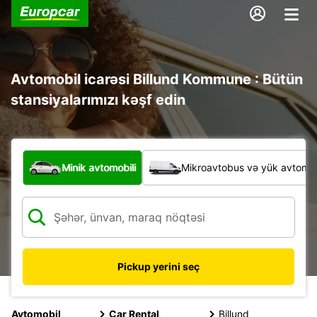
Avtomobil icarəsi Billund Kommune : Bütün
stansiyalarımızı kəşf edin
Hansı növ nəqliyyat vasitəsi?
Minik avtomobili
Mikroavtobus və yük avtomobi
Pickup yerini seç
Avtomobil
Car Rental
Billund