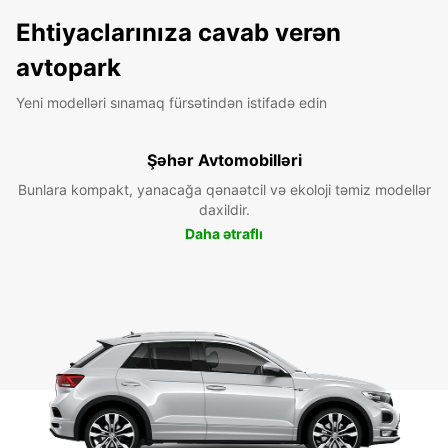
Ehtiyaclarınıza cavab verən
avtopark
Yeni modelləri sınamaq fürsətindən istifadə edin
Şəhər Avtomobilləri
Bunlara kompakt, yanacağa qənaətcil və ekoloji təmiz modellər
daxildir.
Daha ətraflı