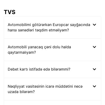
TVS
Avtomobilimi götürərkən Europcar sayğacında
hansı sənədləri təqdim etməliyəm?
Avtomobili yanacaq çəni dolu halda
qaytarmalıyam?
Debet kartı istifadə edə bilərəmmi?
Nəqliyyat vasitəsinin icarə müddətini necə
uzada bilərəm?