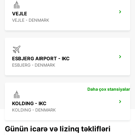
VEJLE
VEJLE - DENMARK
ESBJERG AIRPORT - IKC
ESBJERG - DENMARK
Daha çox stansiyalar
KOLDING - IKC
KOLDING - DENMARK
Günün icarə və lizinq təklifləri