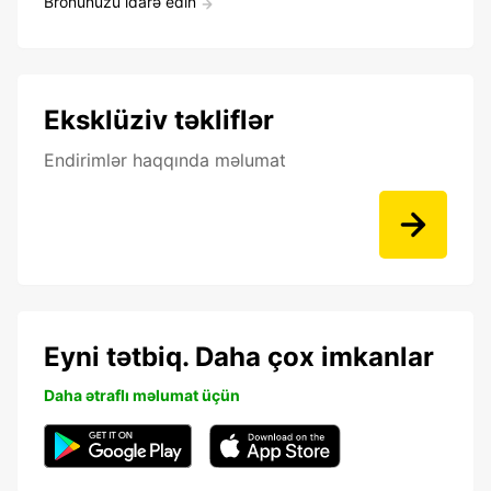
Bronunuzu idarə edin
Eksklüziv təkliflər
Endirimlər haqqında məlumat
Eyni tətbiq. Daha çox imkanlar
Daha ətraflı məlumat üçün