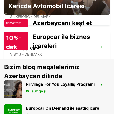
Xaricdə Avtomobil Icarəsi
SILKEBORG - IKC
SILKEBORG - DENMARK
Azərbaycanı kəşf et
DEPOZİTSİZ!
Europcar ilə biznes
10%-
icarələri
dək
endirim!
AARHUS-VIBY
VIBY J - DENMARK
Bizim bloq məqalələrimiz
Azərbaycan dilində
Privilege For You Loyallıq Proqramı
AARHUS - IKC
Pulsuz qoşul
AARHUS C - DENMARK
Europcar On Demand ilə saatlıq icarə