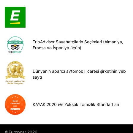
TripAdvisor Səyahətçilərin Seçimləri (Almaniya,
Fransa və İspaniya üçün)
Dünyanın aparıcı avtomobil icarəsi şirkətinin veb
saytı
KAYAK 2020 Ən Yüksək Təmizlik Standartları
©Europcar 2026