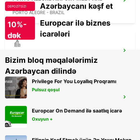
Azərbaycanı kəşf et
GREET
DEPOZİTSİZ!
PORTO ALEGRE - BRAZIL
Europcar ilə biznes
10%-
icarələri
dək
endirim!
SALTO CITY
Bizim bloq məqalələrimiz
SALTO - URUGUAY
Azərbaycan dilində
Privilege For You Loyallıq Proqramı
Pulsuz qoşul
DURAZNO CITY
DURAZNO - URUGUAY
Europcar On Demand ilə saatlıq icarə
Oxuyun +
Filippin Kəşf Etmək üçün Ən Yaxşı Məkan