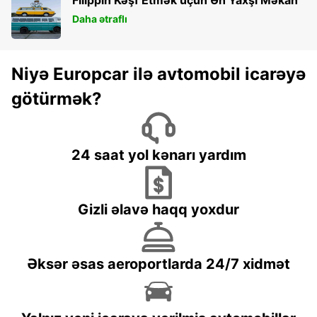
Daha ətraflı
Niyə Europcar ilə avtomobil icarəyə
götürmək?
24 saat yol kənarı yardım
Gizli əlavə haqq yoxdur
Əksər əsas aeroportlarda 24/7 xidmət