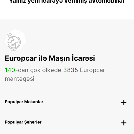
Yalnız yeni icarəyə verilmiş avtomobillər
Europcar ilə Maşın İcarəsi
140
-dan çox ölkədə
3835
Europcar
məntəqəsi
Populyar Məkanlar
Populyar Şəhərlər