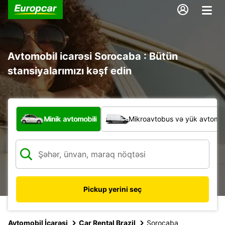
Avtomobil icarəsi Sorocaba : Bütün
stansiyalarımızı kəşf edin
Hansı növ nəqliyyat vasitəsi?
Minik avtomobili
Mikroavtobus və yük avtomobi
Pickup yerini seç
Avtomobil İcarəsi
Car Rental Brazil
Sorocaba