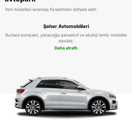
Yeni modelləri sınamaq fürsətindən istifadə edin
Şəhər Avtomobilləri
Bunlara kompakt, yanacağa qənaətcil və ekoloji təmiz modellər
daxildir.
Daha ətraflı