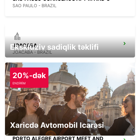
SAO PAULO - BRAZIL
JOACABA
Eksklüziv sadiqlik təklifi
JOACABA - BRAZIL
20%-dək
ENDİRİM
CATARATAS DEL IGUAZU AIRPORT
IGUAZU - ARGENTINA
Xaricdə Avtomobil Icarəsi
PORTO ALEGRE AIRPORT MEET AND