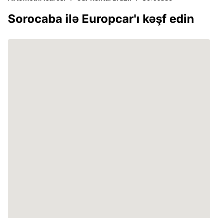
Sorocaba ilə Europcar'ı kəşf edin