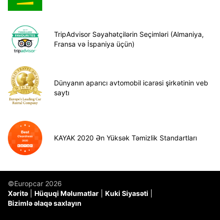
TripAdvisor Səyahətçilərin Seçimləri (Almaniya,
Fransa və İspaniya üçün)
Dünyanın aparıcı avtomobil icarəsi şirkətinin veb
saytı
KAYAK 2020 Ən Yüksək Təmizlik Standartları
©Europcar 2026
Xəritə
Hüquqi Məlumatlar
Kuki Siyasəti
Bizimlə əlaqə saxlayın