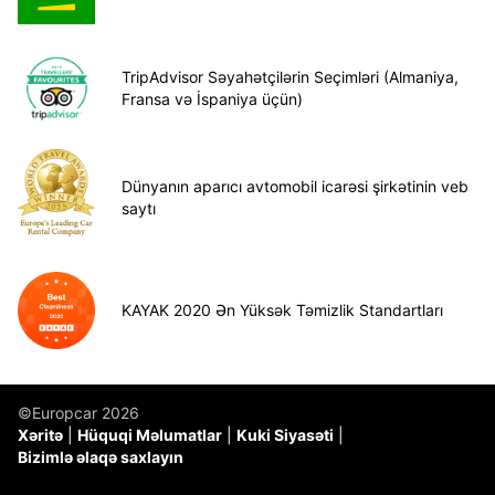
TripAdvisor Səyahətçilərin Seçimləri (Almaniya,
Fransa və İspaniya üçün)
Dünyanın aparıcı avtomobil icarəsi şirkətinin veb
saytı
KAYAK 2020 Ən Yüksək Təmizlik Standartları
©Europcar 2026
Xəritə
Hüquqi Məlumatlar
Kuki Siyasəti
Bizimlə əlaqə saxlayın