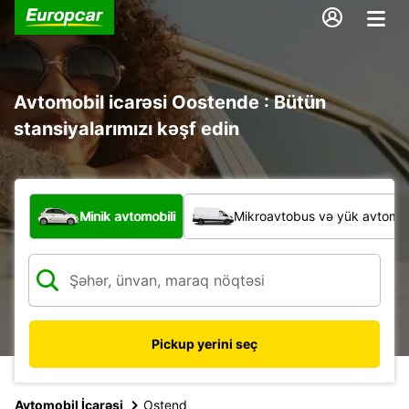
Avtomobil icarəsi Oostende : Bütün
stansiyalarımızı kəşf edin
Hansı növ nəqliyyat vasitəsi?
Minik avtomobili
Mikroavtobus və yük avtomobi
Pickup yerini seç
Avtomobil İcarəsi
Ostend