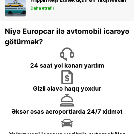
Daha ətraflı
Niyə Europcar ilə avtomobil icarəyə
götürmək?
24 saat yol kənarı yardım
Gizli əlavə haqq yoxdur
Əksər əsas aeroportlarda 24/7 xidmət