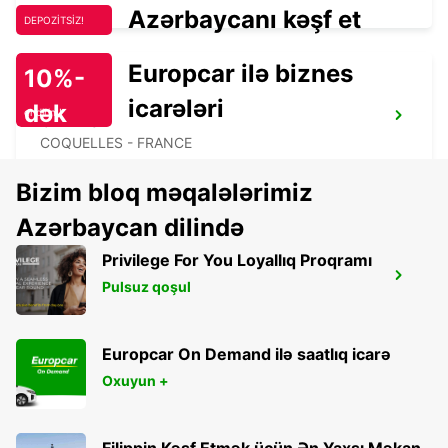
Azərbaycanı kəşf et
DEPOZİTSİZ!
Europcar ilə biznes
10%-
icarələri
dək
endirim!
CALAIS
COQUELLES - FRANCE
Bizim bloq məqalələrimiz
Azərbaycan dilində
Privilege For You Loyallıq Proqramı
CALAIS GARE TGV FRETHUN MEET
Pulsuz qoşul
GREET
FRETHUN - FRANCE
Europcar On Demand ilə saatlıq icarə
Oxuyun +
Filippin Kəşf Etmək üçün Ən Yaxşı Məkan