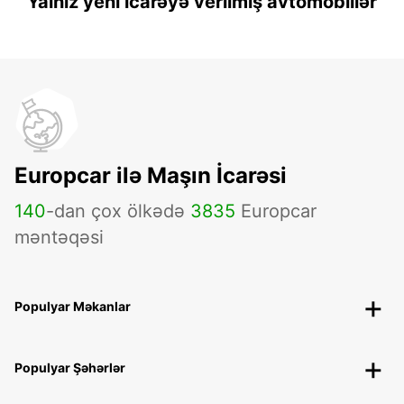
Yalnız yeni icarəyə verilmiş avtomobillər
Europcar ilə Maşın İcarəsi
140
-dan çox ölkədə
3835
Europcar
məntəqəsi
Populyar Məkanlar
Populyar Şəhərlər