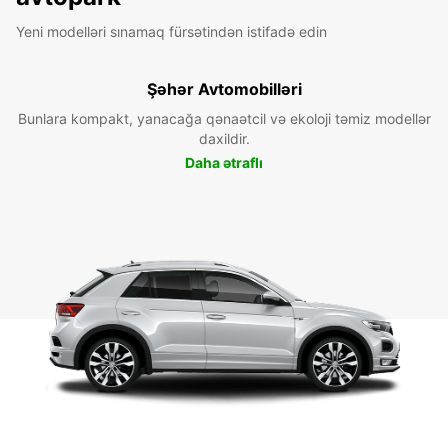
Yeni modelləri sınamaq fürsətindən istifadə edin
Şəhər Avtomobilləri
Bunlara kompakt, yanacağa qənaətcil və ekoloji təmiz modellər
daxildir.
Daha ətraflı