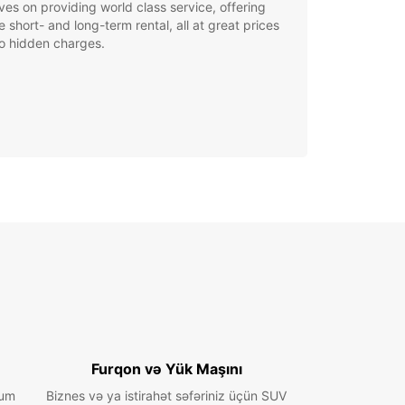
ves on providing world class service, offering
le short- and long-term rental, all at great prices
o hidden charges.
Furqon və Yük Maşını
ium
Biznes və ya istirahət səfəriniz üçün SUV