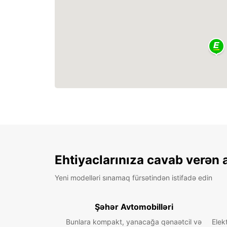
Ehtiyaclarınıza cavab verən 
Yeni modelləri sınamaq fürsətindən istifadə edin
Şəhər Avtomobilləri
Bunlara kompakt, yanacağa qənaətcil və
Elek