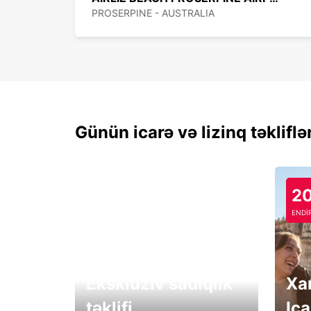
PROSERPINE - AUSTRALIA
Günün icarə və lizinq təkliflə
2
ENDİ
Eksklüziv sadiqlik
Xa
təklifi
Ica