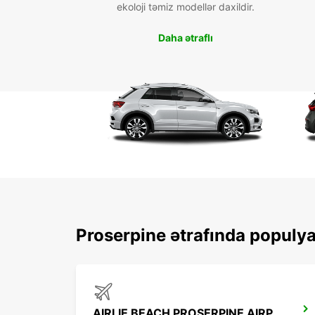
ekoloji təmiz modellər daxildir.
Daha ətraflı
Proserpine ətrafında populya
AIRLIE BEACH PROSERPINE AIRPORT