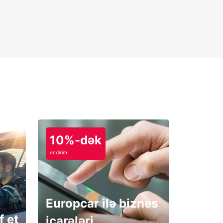
10%-dək
endirim!
Europcar ilə biznes
f et
icarələri