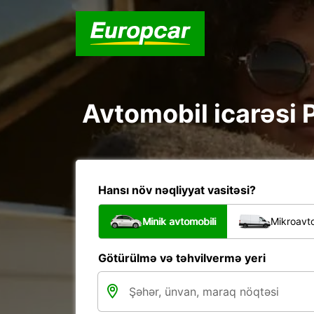
Avtomobil icarəsi P
Hansı növ nəqliyyat vasitəsi?
Minik avtomobili
Mikroavto
Götürülmə və təhvilvermə yeri