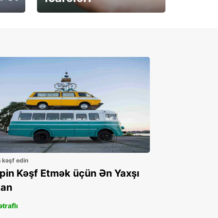
İndi abunə olun
n kəşf edin
ppin Kəşf Etmək üçün Ən Yaxşı
an
traflı