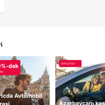
ri
DEPOZİTSİZ!
0%-dək
RİM
ricdə Avtomobil
Azərbaycanı kəş
rəsi