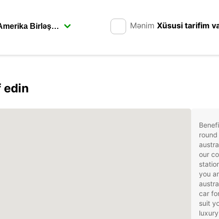
Mənim
Xüsusi tarifim v
f edin
Benefi
round 
austra
our co
statio
you ar
austra
car fo
suit 
luxury