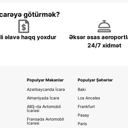
 icarəyə götürmək?
li əlavə haqq yoxdur
Əksər əsas aeroportl
24/7 xidmət
Populyar Məkanlar
Populyar Şəhərlər
Azərbaycanda İcarə
Bakı
Almaniyada İcarə
Los Anceles
ABŞ-da Avtomobil
Frankfurt
İcarəsi
Pasay
Fransada Avtomobil
İcarəsi
Paris