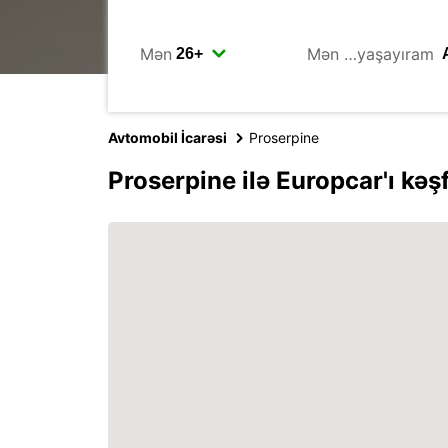
Mən
Mən …yaşayıram
Avtomobil İcarəsi
Proserpine
Proserpine ilə Europcar'ı kəş