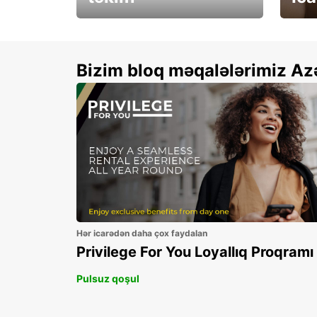
Xallarınızı ikiqatlayın və
See 
qənaət edin!
Bizim bloq məqalələrimiz Az
Hər icarədən daha çox faydalan
Privilege For You Loyallıq Proqramı
Pulsuz qoşul