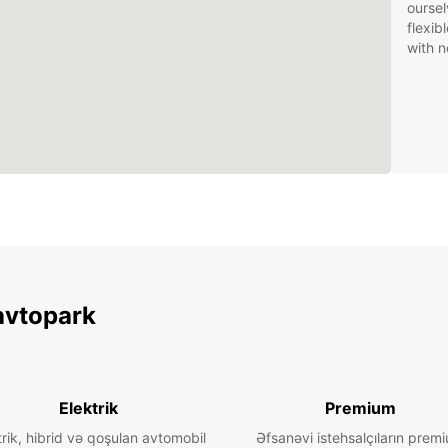
oursel
flexib
with n
avtopark
Elektrik
Premium
trik, hibrid və qoşulan avtomobil
Əfsanəvi istehsalçıların prem