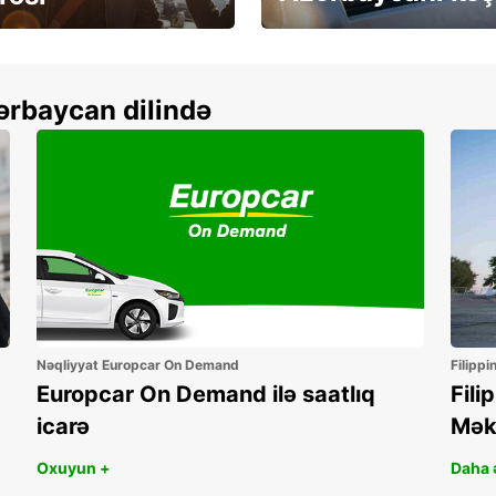
more
Depozitsiz icarə
ərbaycan dilində
Nəqliyyat Europcar On Demand
Filippi
Europcar On Demand ilə saatlıq
Fili
icarə
Mək
Oxuyun +
Daha ə