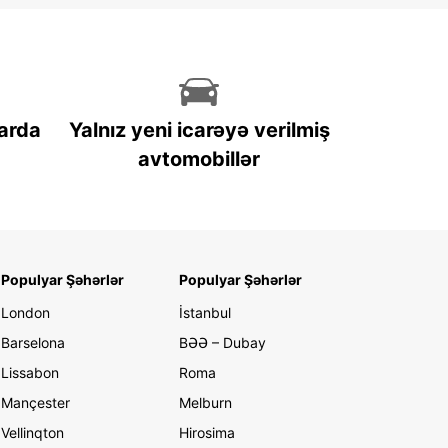
arda
Yalnız yeni icarəyə verilmiş
avtomobillər
Populyar Şəhərlər
Populyar Şəhərlər
London
İstanbul
Barselona
BƏƏ – Dubay
Lissabon
Roma
Mançester
Melburn
Vellinqton
Hirosima