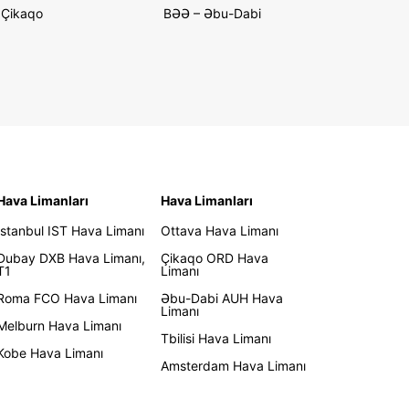
Çikaqo
BƏƏ – Əbu-Dabi
Hava Limanları
Hava Limanları
İstanbul IST Hava Limanı
Ottava Hava Limanı
Dubay DXB Hava Limanı,
Çikaqo ORD Hava
T1
Limanı
Roma FCO Hava Limanı
Əbu-Dabi AUH Hava
Limanı
Melburn Hava Limanı
Tbilisi Hava Limanı
Kobe Hava Limanı
Amsterdam Hava Limanı