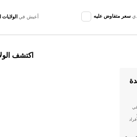
دي
سعر متفاوض عليه
أعيش في
اكتشف الولاي
دة
ت في
فراد
ع