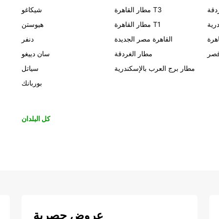
دقة
مطار القاهرة T3
شيكاغو
رية
مطار القاهرة T1
هيوستن
اهرة
القاهرة مصر الجديدة
دنفر
قصر
مطار الغردقة
سان دييغو
مطار برج العرب بالإسكندرية
سياتل
بوربانك
كل البلدان
عروض حصرية