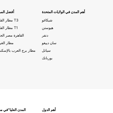
أهم المدن في الولايات المتحدة
أفضل المر
شيكاغو
مطار القاهرة T3
هيوستن
مطار القاهرة T1
دنفر
القاهرة مصر الجد
سان دييغو
مطار الغر
سياتل
مطار برج العرب بالإسكند
بوربانك
أهم الدول
"المدن العليا"في 