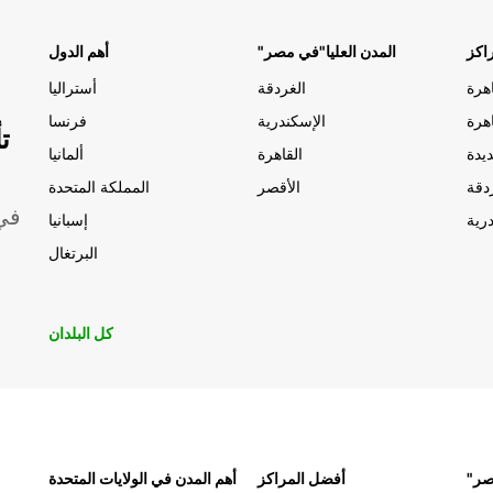
اكز
"المدن العليا"في مصر
أهم الدول
الغردقة
أستراليا
الإسكندرية
فرنسا
ت
يدة
القاهرة
ألمانيا
دقة
الأقصر
المملكة المتحدة
موقعًا 
رية
إسبانيا
البرتغال
كل البلدان
مصر
أفضل المراكز
أهم المدن في الولايات المتحدة