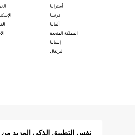
أستراليا
الغر
فرنسا
الإسكند
ألمانيا
الق
المملكة المتحدة
الأ
إسبانيا
البرتغال
نفس التطبيق الذكي المزيد من