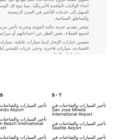
أنحاء الولايات المتّحدة الأمريكيّة، مما يتيح لك الو
السهل إلى خدمات التأجير في المدن الرئيسية
والمناطق السياحية.
نفتخر بتقديم خدمة عالية الجودة وتجربة تأجير مري
لجميع العملاء، بغض النظر عن احتياجاتهم أو ميزانيت
تتضمن خيارات الإيجار لدينا سيارات عائلية، سيارات
اقتصادية، سيارات فاخرة، وحتى عربات للشحن لتلب
جميع احتياجات النقل.
ابحث عن أقرب فرع Europcar واحجز سيارتك اليوم ل
السفر بأقصى درجات الراحة والمرونة. لمزيد من المعلوم
والعروض الحصرية، قم بزيارة موقعنا الإلكتروني واستك
ما نقدمه لك.
 S
S - T
تأجير السيارات والشاحنات في
تأجير السيارات والشاحنات
ando Airport
San Jose Mineta
International Airport
تأجير السيارات والشاحنات
تأجير السيارات والشاحنات في
m Beach International
port
Seattle Airport
تأجير السيارات والشاحنات في
تأجير السيارات والشاحنات