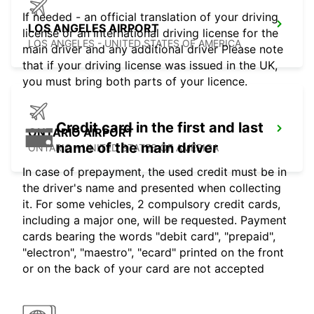
If needed - an official translation of your driving
LOS ANGELES AIRPORT
license or an international driving license for the
LOS ANGELES - UNITED STATES OF AMERICA
main driver and any additional driver Please note
that if your driving license was issued in the UK,
you must bring both parts of your licence.
Credit card in the first and last
ONTARIO AIRPORT
name of the main driver
ONTARIO - UNITED STATES OF AMERICA
In case of prepayment, the used credit must be in
the driver's name and presented when collecting
it. For some vehicles, 2 compulsory credit cards,
including a major one, will be requested. Payment
cards bearing the words "debit card", "prepaid",
"electron", "maestro", "ecard" printed on the front
or on the back of your card are not accepted