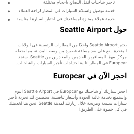
تأجير شاحنات لنقل البضائع بأحجام مختلفة
خدمة توصيل واستلام السيارات في المطار لراحة العملاء
خدمة عملاء ممتازة لمساعدتك في اختيار السيارة المناسبة
حول Seattle Airport
يعتبر Seattle Airport واحدًا من المطارات الرئيسية في الولايات
المتحدة. يقع على بعد مسافة قصيرة من وسط المدينة، مما يجعله
مركزًا مهمًا للمسافرين القادمين والمغادرين من Seattle. ستجد
Europcar في المطار لتلبية احتياجات تأجير السيارات والشاحنات.
احجز الآن في Europcar
احجز سيارتك أو شاحنتك مع Europcar في Seattle Airport اليوم
واستمتع بخدمة عالية الجودة وأسعار تنافسية. سنضمن لك تجربة تأجير
سيارات سلسة ومريحة خلال زيارتك لمدينة Seattle. نحن هنا لخدمتك
في كل خطوة على الطريق!