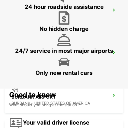
24 hour roadside assistance
SAN JOSE AIRPORT
SAN JOSE - UNITED STATES OF AMERICA
No hidden charge
24/7 service in most major airports
LAS VEGAS AIRPORT
LAS VEGAS - UNITED STATES OF AMERICA
Only new rental cars
Good to know
BURBANK AIRPORT
BURBANK - UNITED STATES OF AMERICA
What should you bring at the station ?
Your valid driver license