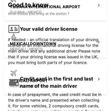
Good to know
TIJUANA INTERNATIONAL AIRPORT
TIJUANA - MEXICO
What should you bring at the station ?
Your valid driver license
If needed - an official translation of your driving
MEXICALI DOWNTOWN
license or an international driving license for the
MEXICALI - MEXICO
main driver and any additional driver Please note
that if your driving license was issued in the UK,
you must bring both parts of your licence.
Credit card in the first and last
MEXICALI AIRPORT
name of the main driver
MEXICALI - MEXICO
In case of prepayment, the used credit must be in
the driver's name and presented when collecting
it. For some vehicles, 2 compulsory credit cards,