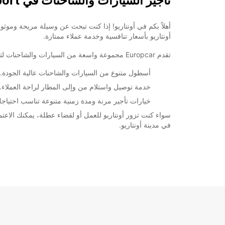
تأجير السيارات والشاحنات في Ontario Airport
أونتاريو بأسعار تنافسية وخدمة عملاء ممتازة.
تقدم Europcar مجموعة واسعة من السيارات والشاحنات لتلبية جميع احتياجاتك. سواء كنت تبحث عن سيارة عائلية لقضاء عطلة ممتعة، أو شاحنة لنقل البضائع، فإن لدينا ما تحتاجه.
أسطول متنوع من السيارات والشاحنات عالية الجودة.
خدمة توصيل واستلام من وإلى المطار لراحة العملاء.
خيارات تأجير مرنة ومدة زمنية متنوعة تناسب احتياج
في مدينة أونتاريو.