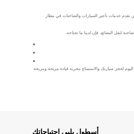
قة لاستكشاف مدينة أونتاريو ومحيطها، فإن Europcar هي الخيار الأمثل لك. نحن نقدم خدمات تأجير السيارات والشاحنات في مطار
أجير السيارات والشاحنات. تواصل معنا اليوم لحجز سيارتك والاستمتاع بتجربة قيادة مريحة ومريحة
أسطول يلبي احتياجاتك