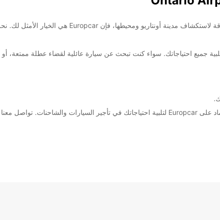
أهلاً بكم في أونتاريو! إذا كنت تبحث عن وسيلة مريحة وموثو
ك.
سواء كنت تزور أونتاريو للعمل أو لقضاء عطلة، يمكنك الاعتماد على Europcar لتلبية احتياجاتك في ت