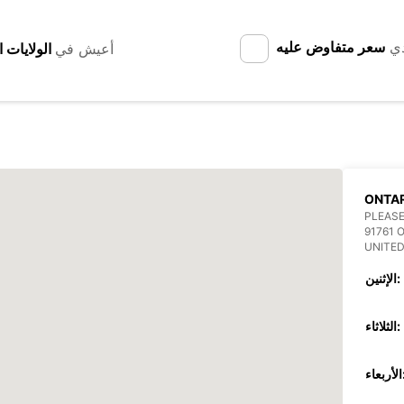
دي
سعر متفاوض عليه
أعيش في
ONTAR
PLEASE
91761 
UNITED
الإثنين:
الثلاثاء:
عاء: