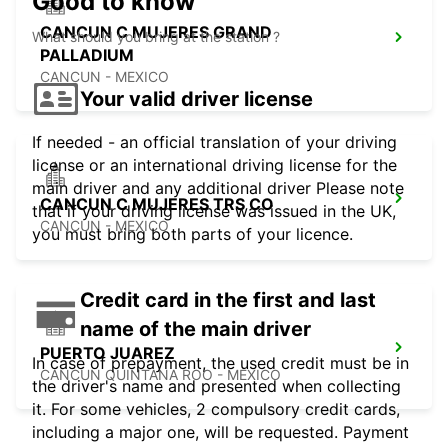
Good to know
CANCUN C MUJERES GRAND
What should you bring at the station ?
PALLADIUM
CANCUN - MEXICO
Your valid driver license
If needed - an official translation of your driving
license or an international driving license for the
main driver and any additional driver Please note
CANCUN C MUJERES TRS CO
that if your driving license was issued in the UK,
CANCUN - MEXICO
you must bring both parts of your licence.
Credit card in the first and last
name of the main driver
PUERTO JUAREZ
In case of prepayment, the used credit must be in
CANCUN QUINTANA ROO - MEXICO
the driver's name and presented when collecting
it. For some vehicles, 2 compulsory credit cards,
including a major one, will be requested. Payment