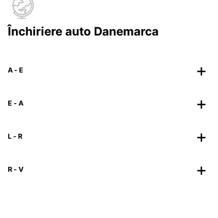
Închiriere auto Danemarca
A - E
E - A
L - R
R - V