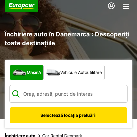
Închiriere auto în Danemarca : Descoperiți
toate destinațiile
Ce tip de vehicul?
Mașină
Vehicule Autoutilitare
Selectează locația preluării
Închiriere auto
Car Rental Denmark