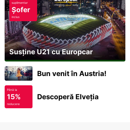
suplimentar
Șofer
inclus
Susține U21 cu Europcar
Bun venit în Austria!
Până la
15%
Descoperă Elveția
reducere