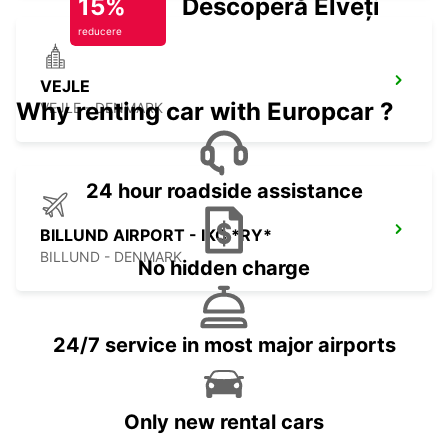
15%
Descoperă Elveția
reducere
VEJLE
Why renting car with Europcar ?
VEJLE - DENMARK
24 hour roadside assistance
BILLUND AIRPORT - IKC *RY*
BILLUND - DENMARK
No hidden charge
24/7 service in most major airports
Only new rental cars