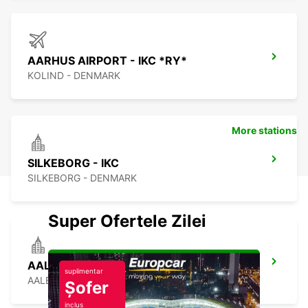
AARHUS AIRPORT - IKC *RY*
KOLIND - DENMARK
More stations
SILKEBORG - IKC
SILKEBORG - DENMARK
Super Ofertele Zilei
AALBORG - IKC
suplimentar
AALBORG - DENMARK
Șofer
inclus