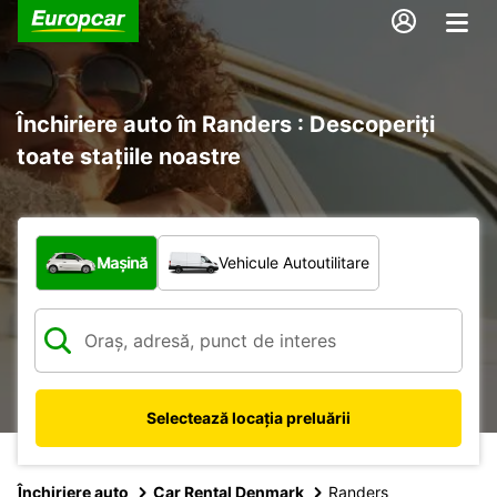
Închiriere auto în Randers : Descoperiți
toate stațiile noastre
Ce tip de vehicul?
Mașină
Vehicule Autoutilitare
Selectează locația preluării
Închiriere auto
Car Rental Denmark
Randers