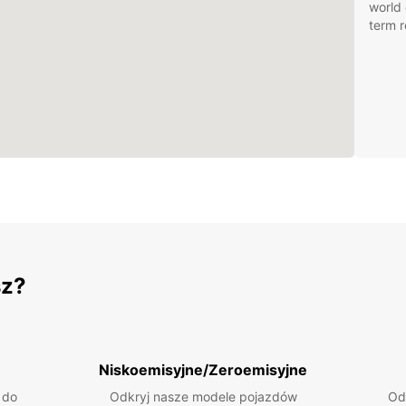
world 
term r
sz?
Niskoemisyjne/Zeroemisyjne
 do
Odkryj nasze modele pojazdów
Od