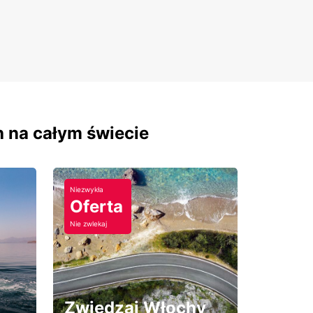
h na całym świecie
Niezwykła
Oferta
Nie zwlekaj
Zwiedzaj Włochy