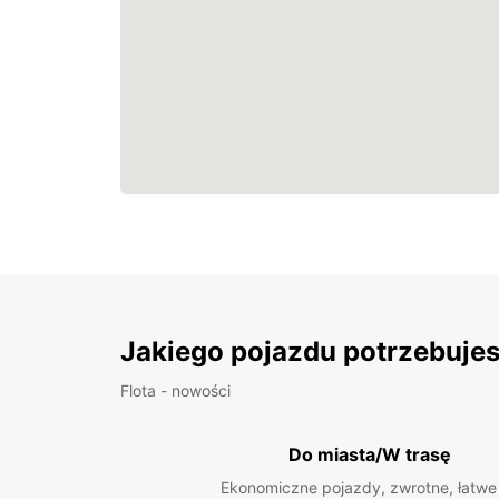
Jakiego pojazdu potrzebuje
Flota - nowości
Do miasta/W trasę
Ekonomiczne pojazdy, zwrotne, łatwe