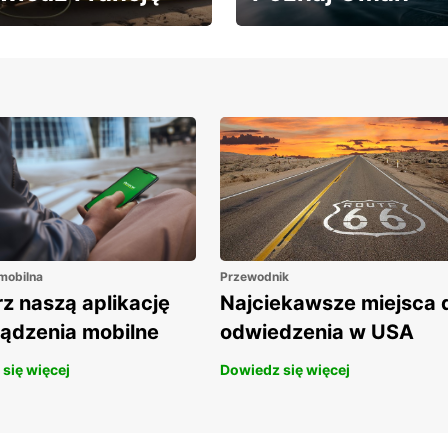
edź Francję z 20%
Zwiedzaj Oman z
tem na wynajem aut!
rabatem 20% na wynajem
aut!
 mobilna
Przewodnik
z naszą aplikację
Najciekawsze miejsca 
ządzenia mobilne
odwiedzenia w USA
się więcej
Dowiedz się więcej