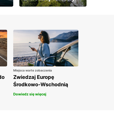
Skorzystaj z 15% rabatu
na wynajem auta!
Miejsca warte zobaczenia
do
Zwiedzaj Europę
Środkowo-Wschodnią
Dowiedz się więcej