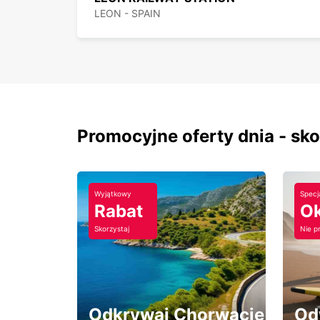
LEON - SPAIN
Promocyjne oferty dnia - sk
Wyjątkowy
Specj
Rabat
Ok
Skorzystaj
Nie p
Odkrywaj Chorwację
Od