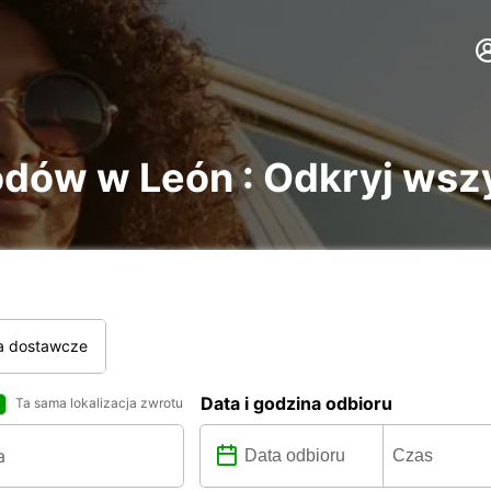
w w León : Odkryj wszys
a dostawcze
Data i godzina odbioru
Ta sama lokalizacja zwrotu