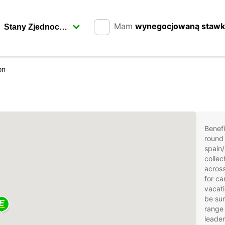
Mam
wynegocjowaną staw
on
Benefi
round 
spain/
collec
across
for ca
vacati
be sur
range 
leader