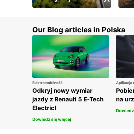
Odkrywaj Chorwację z
Odwi
10% rabatem na wynajem
raba
aut!
Our Blog articles in Polska
Elektromobilność
Aplikacja
Odkryj nowy wymiar
Pobier
jazdy z Renault 5 E-Tech
na ur
Electric!
Dowiedz 
Dowiedz się więcej