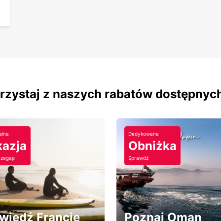
orzystaj z naszych rabatów dostępnyc
alna
Dedykowana
azja
Obniżka
rzegap
Sprawdź
wiedź Francję
Poznaj Oman