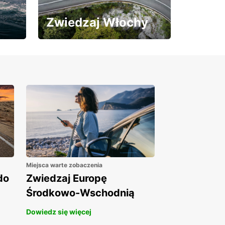
Zwiedzaj Włochy
Skorzystaj z 15% rabatu
na wynajem auta!
Miejsca warte zobaczenia
do
Zwiedzaj Europę
Środkowo-Wschodnią
Dowiedz się więcej