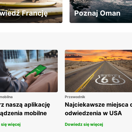
wiedź Francję
Poznaj Oman
edź Francję z 20%
Zwiedzaj Oman z
tem na wynajem aut!
rabatem 20% na wynajem
aut!
 mobilna
Przewodnik
z naszą aplikację
Najciekawsze miejsca 
ządzenia mobilne
odwiedzenia w USA
się więcej
Dowiedz się więcej