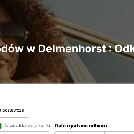
ów w Delmenhorst : Odk
a dostawcze
Data i godzina odbioru
Ta sama lokalizacja zwrotu