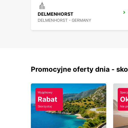
DELMENHORST
DELMENHORST - GERMANY
Promocyjne oferty dnia - sk
Wyjątkowy
Specj
Rabat
Ok
Skorzystaj
Nie p