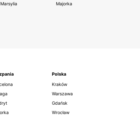
Marsylia
Majorka
zpania
Polska
celona
Kraków
aga
Warszawa
ryt
Gdańsk
orka
Wrocław