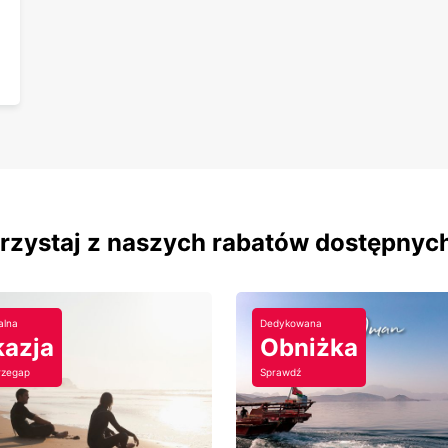
orzystaj z naszych rabatów dostępnyc
alna
Dedykowana
azja
Obniżka
rzegap
Sprawdź