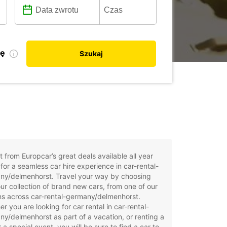
kę
Szukaj
t from Europcar’s great deals available all year
for a seamless car hire experience in car-rental-
ny/delmenhorst. Travel your way by choosing
ur collection of brand new cars, from one of our
ns across car-rental-germany/delmenhorst.
r you are looking for car rental in car-rental-
y/delmenhorst as part of a vacation, or renting a
r a special event, you will be sure to find a car to