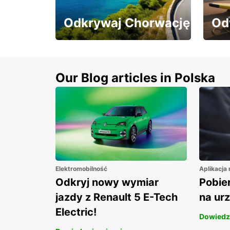
Odkrywaj Chorwację
Od
Odkrywaj Chorwację z
Odwi
10% rabatem na wynajem
raba
aut!
Our Blog articles in Polska
Elektromobilność
Aplikacja
Odkryj nowy wymiar
Pobier
jazdy z Renault 5 E-Tech
na ur
Electric!
Dowiedz 