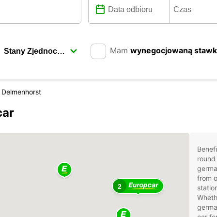
Mam
wynegocjowaną staw
Delmenhorst
car
Benefi
round 
germa
from o
2
statio
Whethe
german
car fo