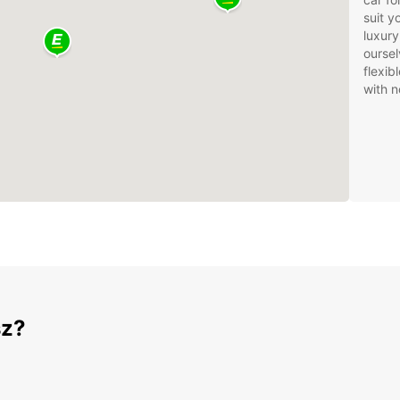
suit 
luxury
oursel
flexib
with n
sz?