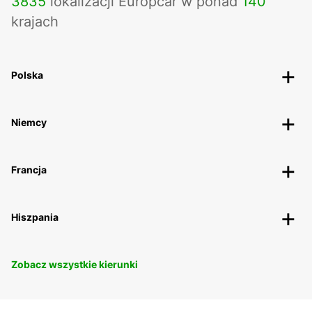
3835
lokalizacji Europcar w ponad
140
krajach
Polska
Niemcy
Francja
Hiszpania
Zobacz wszystkie kierunki