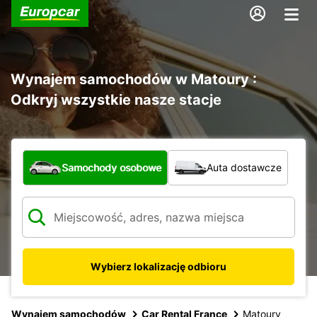
Wynajem samochodów w Matoury :
Odkryj wszystkie nasze stacje
Jaki typ pojazdu?
Samochody osobowe
Auta dostawcze
Wybierz lokalizację odbioru
Wynajem samochodów
Car Rental France
Matoury