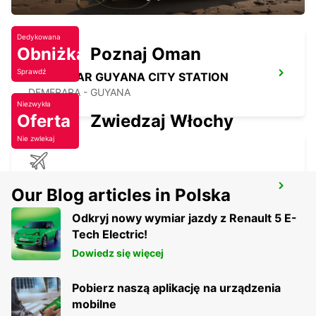
Dedykowana
Obniżka
Poznaj Oman
Sprawdź
EUROPCAR GUYANA CITY STATION
DEMERARA - GUYANA
Niezwykła
Oferta
Zwiedzaj Włochy
Nie zwlekaj
CHEDDI JAGGAN INTERNATIONAL
Our Blog articles in Polska
AIRPORT
EAST BANK DEMERARA - GUYANA
Odkryj nowy wymiar jazdy z Renault 5 E-
Tech Electric!
Dowiedz się więcej
Pobierz naszą aplikację na urządzenia
mobilne