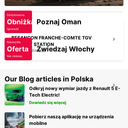
CHALON SUR SAONE - FRANCE
Dedykowana
Obniżka
Poznaj Oman
Sprawdź
BESANCON FRANCHE-COMTE TGV
Niezwykła
RAILWAY STATION
Oferta
Zwiedzaj Włochy
AUXON - FRANCE
Nie zwlekaj
Our Blog articles in Polska
BESANCON NORTH
Odkryj nowy wymiar jazdy z Renault 5 E-
BESANCON - FRANCE
Tech Electric!
Dowiedz się więcej
Pobierz naszą aplikację na urządzenia
mobilne