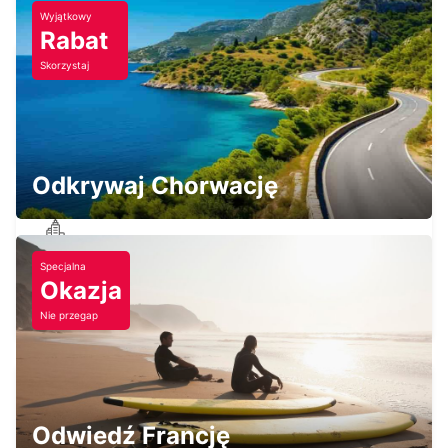
Wyjątkowy
Rabat
Skorzystaj
DOLE AIRPORT
TAVAUX - FRANCE
Odkrywaj Chorwację
CHALON-SUR-SAONE RAILWAY
Specjalna
STATION - SERVICE POINT
Okazja
CHALON SUR SAONE - FRANCE
Nie przegap
Odwiedź Francję
CHALON-SUR-SAONE