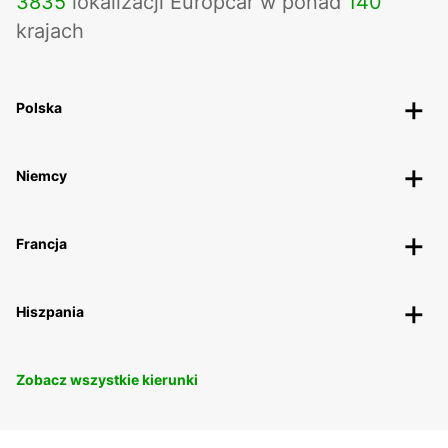
3835
lokalizacji Europcar w ponad
140
krajach
Polska
Niemcy
Francja
Hiszpania
Zobacz wszystkie kierunki