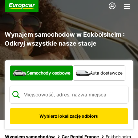
Wynajem samochodów w Eckbolsheim :
Odkryj wszystkie nasze stacje
Jaki typ pojazdu?
Samochody osobowe
Auta dostawcze
Wybierz lokalizację odbioru
Wynajem samochodów
Car Rental France
Eckbolsheim