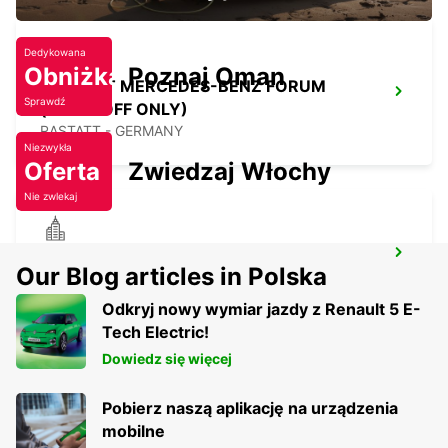
Dedykowana
Obniżka
Poznaj Oman
RASTATT MERCEDES-BENZ FORUM
Sprawdź
(DROP-OFF ONLY)
RASTATT - GERMANY
Niezwykła
Oferta
Zwiedzaj Włochy
Nie zwlekaj
SARREBOURG DT
Our Blog articles in Polska
SARREBOURG - FRANCE
Odkryj nowy wymiar jazdy z Renault 5 E-
Tech Electric!
Dowiedz się więcej
Pobierz naszą aplikację na urządzenia
mobilne