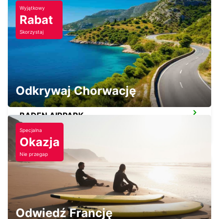
Wyjątkowy
Rabat
Skorzystaj
SAVERNE
SAVERNE - FRANCE
Odkrywaj Chorwację
BADEN AIRPARK
RHEINMUENSTER - GERMANY
Specjalna
Okazja
Nie przegap
BADEN-BADEN
BADEN-BADEN - GERMANY
Odwiedź Francję