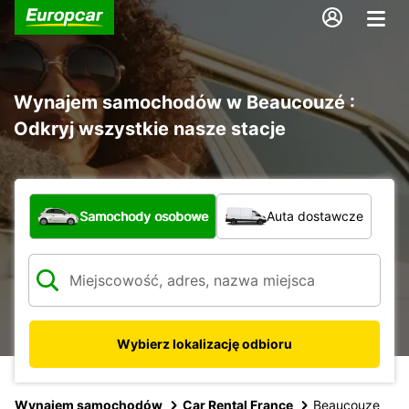
Wynajem samochodów w Beaucouzé :
Odkryj wszystkie nasze stacje
Jaki typ pojazdu?
Samochody osobowe
Auta dostawcze
Wybierz lokalizację odbioru
Wynajem samochodów
Car Rental France
Beaucouze