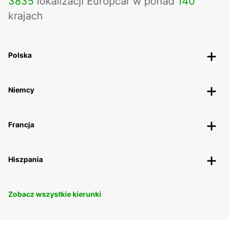
3835
lokalizacji Europcar w ponad
140
krajach
Polska
Niemcy
Francja
Hiszpania
Zobacz wszystkie kierunki