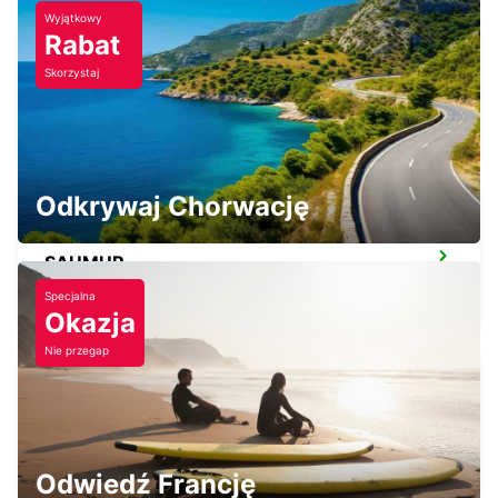
Wyjątkowy
Rabat
Skorzystaj
SAUMUR RAILWAY STATION
SAUMUR - FRANCE
Odkrywaj Chorwację
SAUMUR
SAUMUR - FRANCE
Specjalna
Okazja
Nie przegap
CHOLET RAILWAY STATION
CHOLET - FRANCE
Odwiedź Francję