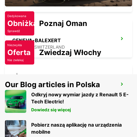
CHATELAINE - SWITZERLAND
Dedykowana
Obniżka
Poznaj Oman
Sprawdź
GENEVA-BALEXERT
Niezwykła
VERNIER - SWITZERLAND
Oferta
Zwiedzaj Włochy
Nie zwlekaj
Our Blog articles in Polska
GENEWA CITY
GENEVA - SWITZERLAND
Odkryj nowy wymiar jazdy z Renault 5 E-
Tech Electric!
Dowiedz się więcej
Pobierz naszą aplikację na urządzenia
mobilne