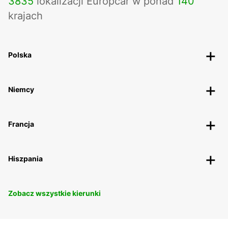
3835
lokalizacji Europcar w ponad
140
krajach
Polska
Niemcy
Francja
Hiszpania
Zobacz wszystkie kierunki