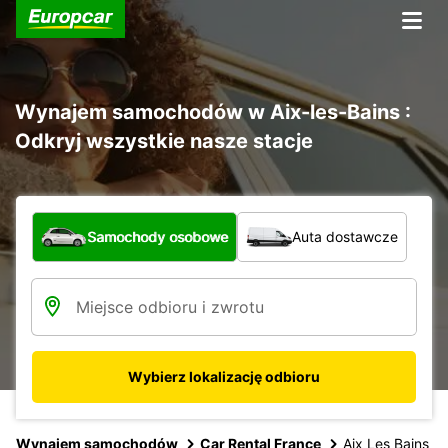
Wynajem samochodów w Aix-les-Bains :
Odkryj wszystkie nasze stacje
Jaki typ pojazdu?
Samochody osobowe
Auta dostawcze
Wybierz lokalizację odbioru
Wynajem samochodów
Car Rental France
Aix Les Bains