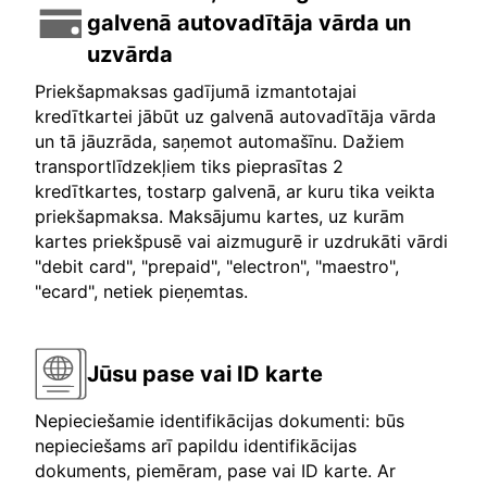
galvenā autovadītāja vārda un
uzvārda
Priekšapmaksas gadījumā izmantotajai
kredītkartei jābūt uz galvenā autovadītāja vārda
un tā jāuzrāda, saņemot automašīnu. Dažiem
transportlīdzekļiem tiks pieprasītas 2
kredītkartes, tostarp galvenā, ar kuru tika veikta
priekšapmaksa. Maksājumu kartes, uz kurām
kartes priekšpusē vai aizmugurē ir uzdrukāti vārdi
"debit card", "prepaid", "electron", "maestro",
"ecard", netiek pieņemtas.
Jūsu pase vai ID karte
Nepieciešamie identifikācijas dokumenti: būs
nepieciešams arī papildu identifikācijas
dokuments, piemēram, pase vai ID karte. Ar