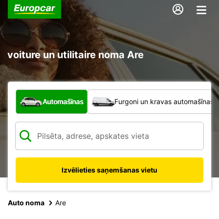
voiture un utilitaire noma Are
Kāda veida transportlīdzeklis?
Automašīnas
Furgoni un kravas automašīnas
Izvēlieties saņemšanas vietu
Auto noma
Are