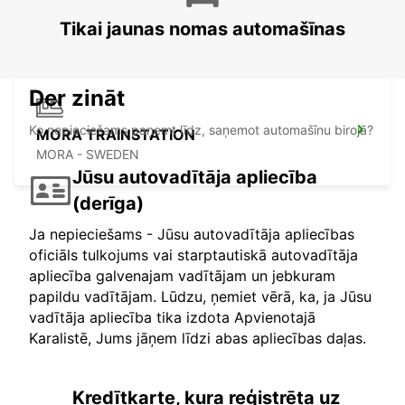
SCANDINAVIAN MOUNTAIN
SALEN - SWEDEN
Tikai jaunas nomas automašīnas
Der zināt
Ko nepieciešams paņemt līdz, saņemot automašīnu birojā?
MORA TRAINSTATION
MORA - SWEDEN
Jūsu autovadītāja apliecība
(derīga)
Ja nepieciešams - Jūsu autovadītāja apliecības
oficiāls tulkojums vai starptautiskā autovadītāja
apliecība galvenajam vadītājam un jebkuram
papildu vadītājam. Lūdzu, ņemiet vērā, ka, ja Jūsu
vadītāja apliecība tika izdota Apvienotajā
Karalistē, Jums jāņem līdzi abas apliecības daļas.
Kredītkarte, kura reģistrēta uz