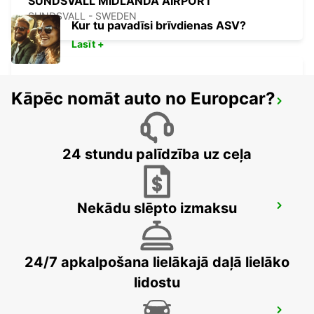
SUNDSVALL MIDLANDA AIRPORT
SUNDSVALL - SWEDEN
Kur tu pavadīsi brīvdienas ASV?
Lasīt +
Kāpēc nomāt auto no Europcar?
SUNDSVALL TRAIN STATION
SUNDSVALL - SWEDEN
24 stundu palīdzība uz ceļa
Nekādu slēpto izmaksu
SALEN
SALEN - SWEDEN
24/7 apkalpošana lielākajā daļā lielāko
lidostu