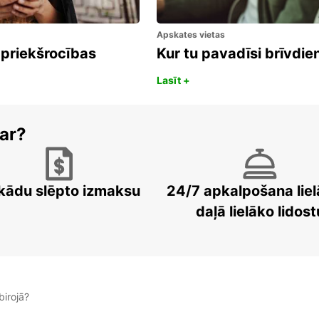
Apskates vietas
 priekšrocības
Kur tu pavadīsi brīvdi
Lasīt +
ar?
kādu slēpto izmaksu
24/7 apkalpošana liel
daļā lielāko lidost
irojā?