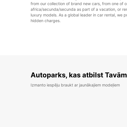
from our collection of brand new cars, from one of o
africa/secunda/secunda as part of a vacation, or ren
luxury models. As a global leader in car rental, we pr
hidden charges.
Autoparks, kas atbilst Tavā
Izmanto iespēju braukt ar jaunākajiem modeļiem