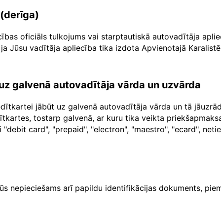
 (derīga)
cības oficiāls tulkojums vai starptautiskā autovadītāja apl
ja Jūsu vadītāja apliecība tika izdota Apvienotajā Karalistē
a uz galvenā autovadītāja vārda un uzvārda
dītkartei jābūt uz galvenā autovadītāja vārda un tā jāuzr
dītkartes, tostarp galvenā, ar kuru tika veikta priekšapma
"debit card", "prepaid", "electron", "maestro", "ecard", net
ūs nepieciešams arī papildu identifikācijas dokuments, piem