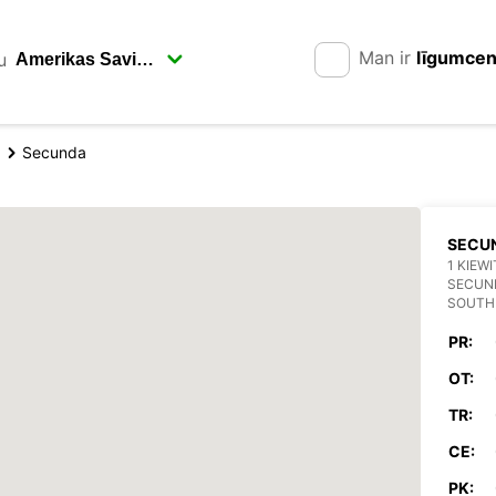
Man ir
līgumce
u
Secunda
SECU
1 KIEW
SECUN
SOUTH
PR:
OT:
TR:
CE:
PK: