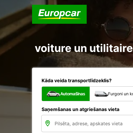
voiture un utilita
Kāda veida transportlīdzeklis?
Automašīnas
Furgoni un k
Saņemšanas un atgriešanas vieta