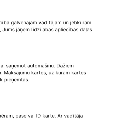
iecība galvenajam vadītājam un jebkuram
, Jums jāņem līdzi abas apliecības daļas.
āda, saņemot automašīnu. Dažiem
ksa. Maksājumu kartes, uz kurām kartes
iek pieņemtas.
ēram, pase vai ID karte. Ar vadītāja