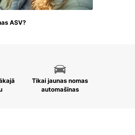
enas ASV?
ākajā
Tikai jaunas nomas
u
automašīnas