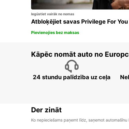
Iegūstiet vairāk no nomas
Atbloķējiet savas Privilege For You
Pievienojies bez maksas
Kāpēc nomāt auto no Europc
24 stundu palīdzība uz ceļa
Ne
Der zināt
Ko nepieciešams paņemt līdz, saņemot automašīnu b