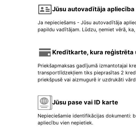
Jūsu autovadītāja apliecība
Ja nepieciešams - Jūsu autovadītāja aplie
papildu vadītājam. Lūdzu, ņemiet vērā, ka, 
Kredītkarte, kura reģistrēt
Priekšapmaksas gadījumā izmantotajai kre
transportlīdzekļiem tiks pieprasītas 2 kre
priekšpusē vai aizmugurē ir uzdrukāti vārdi 
Jūsu pase vai ID karte
Nepieciešamie identifikācijas dokumenti: b
apliecību vien nepietiek.