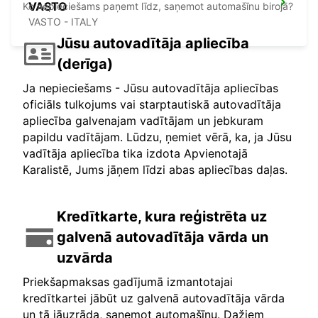
VASTO
Ko nepieciešams paņemt līdz, saņemot automašīnu birojā?
VASTO - ITALY
Jūsu autovadītāja apliecība
(derīga)
Ja nepieciešams - Jūsu autovadītāja apliecības
oficiāls tulkojums vai starptautiskā autovadītāja
apliecība galvenajam vadītājam un jebkuram
papildu vadītājam. Lūdzu, ņemiet vērā, ka, ja Jūsu
vadītāja apliecība tika izdota Apvienotajā
Karalistē, Jums jāņem līdzi abas apliecības daļas.
Kredītkarte, kura reģistrēta uz
galvenā autovadītāja vārda un
uzvārda
Priekšapmaksas gadījumā izmantotajai
kredītkartei jābūt uz galvenā autovadītāja vārda
un tā jāuzrāda, saņemot automašīnu. Dažiem