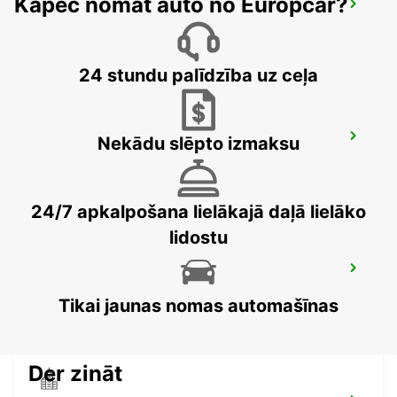
Kāpēc nomāt auto no Europcar?
AVELLINO
AVELLINO - ITALY
24 stundu palīdzība uz ceļa
FOGGIA
Nekādu slēpto izmaksu
FOGGIA - ITALY
24/7 apkalpošana lielākajā daļā lielāko
lidostu
LATINA
LATINA - ITALY
Tikai jaunas nomas automašīnas
Der zināt