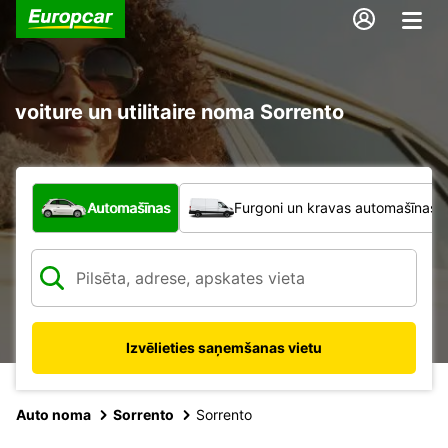
voiture un utilitaire noma Sorrento
Kāda veida transportlīdzeklis?
Automašīnas
Furgoni un kravas automašīnas
Izvēlieties saņemšanas vietu
Auto noma
Sorrento
Sorrento