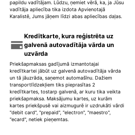
papildu vadītājam. Lūdzu, ņemiet vērā, ka, ja Jūsu
vadītāja apliecība tika izdota Apvienotajā
Karalistē, Jums jāņem līdzi abas apliecības daļas.
Kredītkarte, kura reģistrēta uz
galvenā autovadītāja vārda un
uzvārda
Priekšapmaksas gadījumā izmantotajai
kredītkartei jābūt uz galvenā autovadītāja vārda
un tā jāuzrāda, saņemot automašīnu. Dažiem
transportlīdzekļiem tiks pieprasītas 2
kredītkartes, tostarp galvenā, ar kuru tika veikta
priekšapmaksa. Maksājumu kartes, uz kurām
kartes priekšpusē vai aizmugurē ir uzdrukāti vārdi
"debit card", "prepaid", "electron", "maestro",
"ecard", netiek pieņemtas.