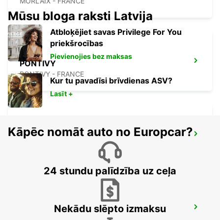
MORLAIX - FRANCE
Mūsu bloga raksti Latvija
Atbloķējiet savas Privilege For You
priekšrocības
Pievienojies bez maksas
PONTIVY
PONTIVY - FRANCE
Kur tu pavadīsi brīvdienas ASV?
Lasīt +
Kāpēc nomāt auto no Europcar?
ROSCOFF
ROSCOFF - FRANCE
24 stundu palīdzība uz ceļa
Nekādu slēpto izmaksu
SAINT-MALO TGV RAILWAY STATION