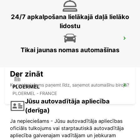
SAINT MALO - FRANCE
24/7 apkalpošana lielākajā daļā lielāko
lidostu
LORIENT CAUDAN
CAUDAN - FRANCE
Tikai jaunas nomas automašīnas
Der zināt
Ko nepieciešams paņemt līdz, saņemot automašīnu birojā?
PLOERMEL
PLOERMEL - FRANCE
Jūsu autovadītāja apliecība
(derīga)
Ja nepieciešams - Jūsu autovadītāja apliecības
oficiāls tulkojums vai starptautiskā autovadītāja
apliecība galvenajam vadītājam un jebkuram