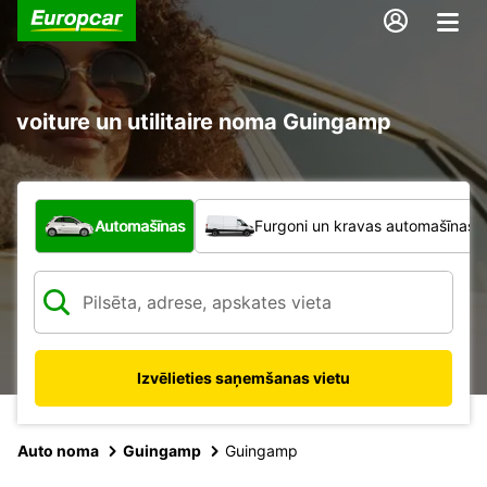
voiture un utilitaire noma Guingamp
Kāda veida transportlīdzeklis?
Automašīnas
Furgoni un kravas automašīnas
Izvēlieties saņemšanas vietu
Auto noma
Guingamp
Guingamp