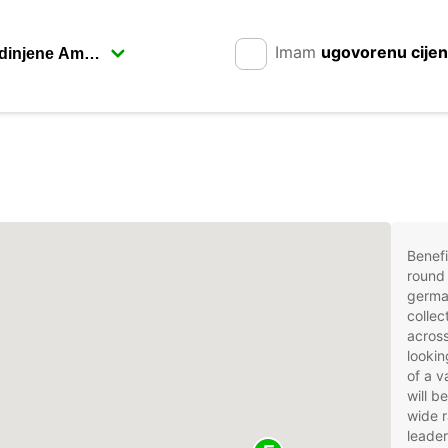
Imam
ugovorenu cije
Benefi
round 
germa
collec
acros
lookin
of a v
will b
wide r
leader