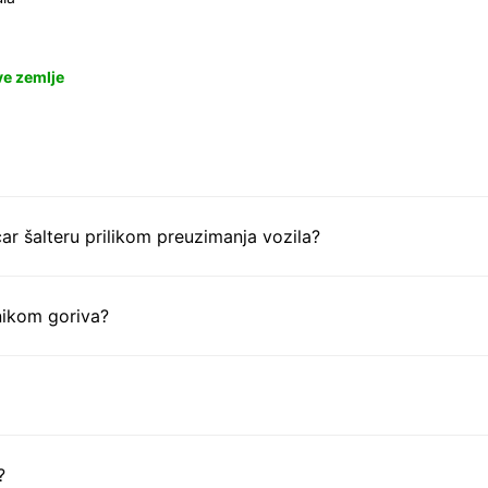
ve zemlje
ar šalteru prilikom preuzimanja vozila?
nikom goriva?
?