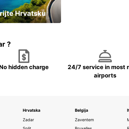
rijte Hrvatsku
vozila u Hrvatskoj
ar ?
No hidden charge
24/7 service in most 
airports
Hrvatska
Belgija
I
Zadar
Zaventem
Split
Bruxelles