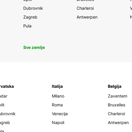
Dubrovnik
Charleroi
Zagreb
Antwerpen
Pula
Sve zemlje
rvatska
Italija
Belgija
adar
Milano
Zaventem
lit
Roma
Bruxelles
ubrovnik
Venecija
Charleroi
agreb
Napoli
Antwerpen
la