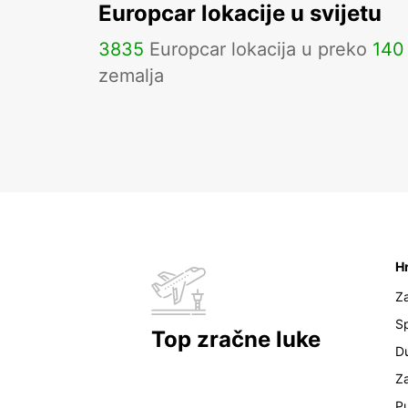
Europcar lokacije u svijetu
3835
Europcar lokacija u preko
140
zemalja
H
Z
Sp
Top zračne luke
D
Z
Pu