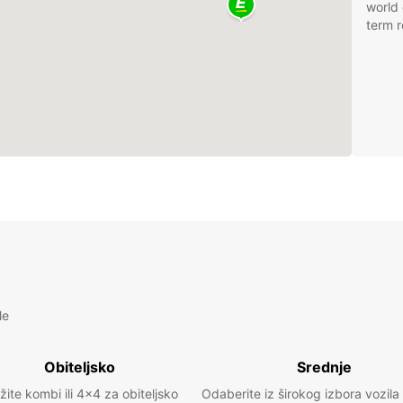
world 
term r
le
Obiteljsko
Srednje
žite kombi ili 4x4 za obiteljsko
Odaberite iz širokog izbora vozila