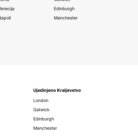
Venecija
Edinburgh
Napoli
Manchester
Ujedinjeno Kraljevstvo
London
Gatwick
Edinburgh
Manchester