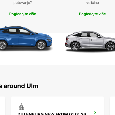
putovanje?
veličine
Pogledajte više
Pogledajte više
ns around Ulm
DILLENBURG NEW FROM 01.01.26