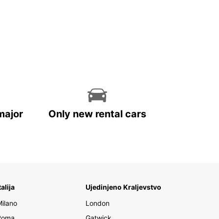
major
Only new rental cars
talija
Ujedinjeno Kraljevstvo
Milano
London
Roma
Gatwick