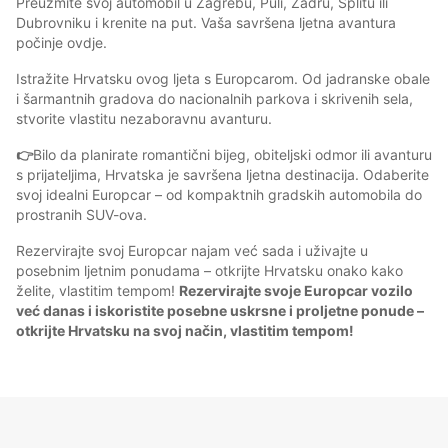
Preuzmite svoj automobil u Zagrebu, Puli, Zadru, Splitu ili
Dubrovniku i krenite na put. Vaša savršena ljetna avantura
počinje ovdje.
Istražite Hrvatsku ovog ljeta s Europcarom. Od jadranske obale
i šarmantnih gradova do nacionalnih parkova i skrivenih sela,
stvorite vlastitu nezaboravnu avanturu.
👉
Bilo da planirate romantični bijeg, obiteljski odmor ili avanturu
s prijateljima, Hrvatska je savršena ljetna destinacija. Odaberite
svoj idealni Europcar – od kompaktnih gradskih automobila do
prostranih SUV-ova.
Rezervirajte svoj Europcar najam već sada i uživajte u
posebnim ljetnim ponudama – otkrijte Hrvatsku onako kako
želite, vlastitim tempom!
Rezervirajte svoje Europcar vozilo
već danas i iskoristite posebne uskrsne i proljetne ponude –
otkrijte Hrvatsku na svoj način, vlastitim tempom!