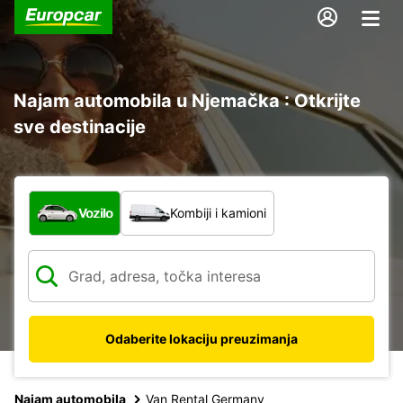
Najam automobila u Njemačka : Otkrijte
sve destinacije
Koja vrsta vozila?
Vozilo
Kombiji i kamioni
Odaberite lokaciju preuzimanja
Najam automobila
Van Rental Germany