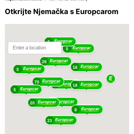
Otkrijte Njemačka s Europcarom
5
5
26
16
5
70
69
18
5
79
20
8
23