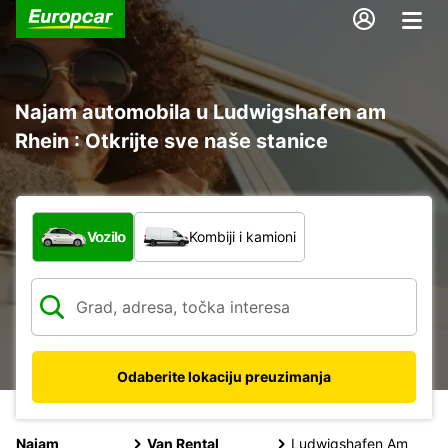
Najam automobila u Ludwigshafen am
Rhein : Otkrijte sve naše stanice
Koja vrsta vozila?
Vozilo
Kombiji i kamioni
Odaberite lokaciju preuzimanja
Najam
Van Rental
Ludwigshafen Am