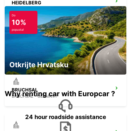
HEIDELBERG
HEIDELBERG - GERMANY
Do
10%
popusta!
LANDAU
LANDAU - GERMANY
Otkrijte Hrvatsku
BRUCHSAL
Why renting car with Europcar ?
BRUCHSAL - GERMANY
24 hour roadside assistance