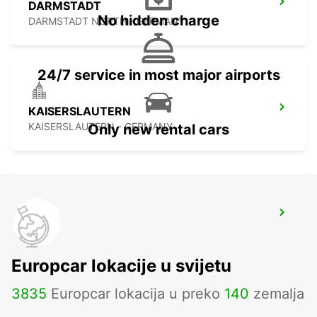
DARMSTADT
No hidden charge
DARMSTADT NORTH - GERMANY
24/7 service in most major airports
KAISERSLAUTERN
KAISERSLAUTERN - GERMANY
Only new rental cars
KARLSRUHE
KARLSRUHE - GERMANY
Europcar lokacije u svijetu
3835
Europcar lokacija u preko
140
zemalja