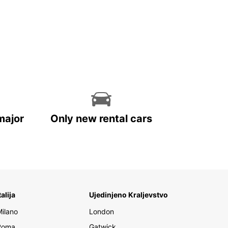
major
Only new rental cars
talija
Ujedinjeno Kraljevstvo
Milano
London
Roma
Gatwick