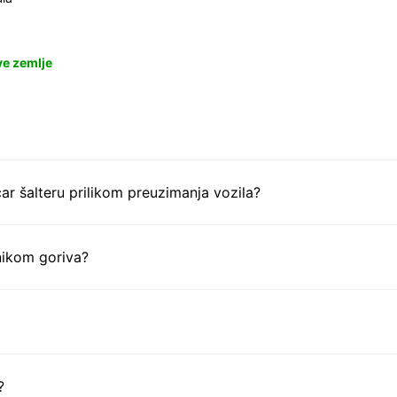
ve zemlje
ar šalteru prilikom preuzimanja vozila?
nikom goriva?
?