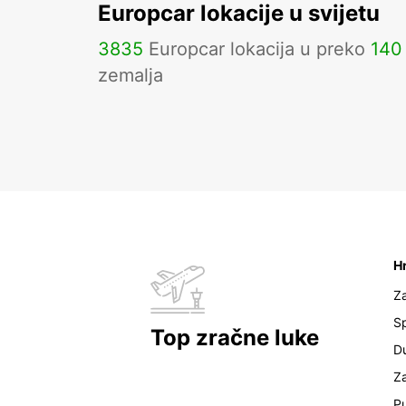
Europcar lokacije u svijetu
3835
Europcar lokacija u preko
140
zemalja
H
Z
Sp
Top zračne luke
D
Z
Pu