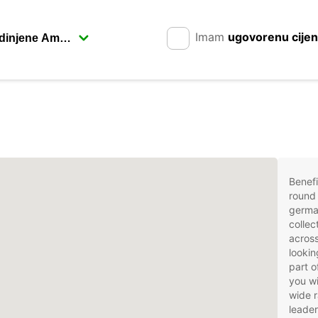
Imam
ugovorenu cije
Benefi
round 
german
collec
acros
lookin
part o
you wi
wide r
leader