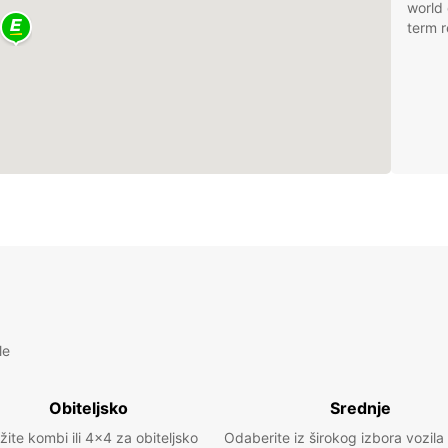
world 
term r
le
Obiteljsko
Srednje
žite kombi ili 4x4 za obiteljsko
Odaberite iz širokog izbora vozila