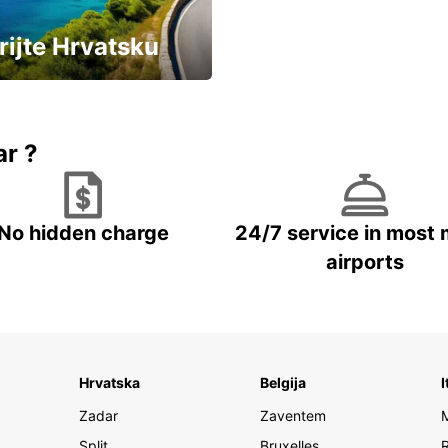
rijte Hrvatsku
vozila u Hrvatskoj
ar ?
No hidden charge
24/7 service in most 
airports
Hrvatska
Belgija
I
Zadar
Zaventem
Split
Bruxelles