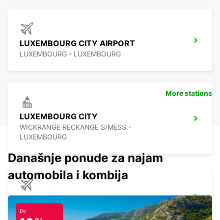
LUXEMBOURG CITY AIRPORT
LUXEMBOURG - LUXEMBOURG
More stations
LUXEMBOURG CITY
WICKRANGE RECKANGE S/MESS -
LUXEMBOURG
Današnje ponude za najam
automobila i kombija
FRANKFURT HAHN AIRPORT
HAHN-FLUGHAFEN - GERMANY
Do