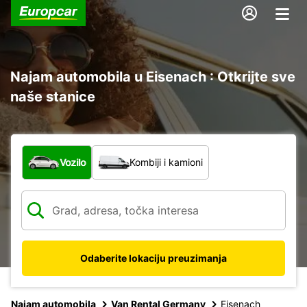
Najam automobila u Eisenach : Otkrijte sve
naše stanice
Koja vrsta vozila?
Vozilo
Kombiji i kamioni
Odaberite lokaciju preuzimanja
Najam automobila
Van Rental Germany
Eisenach