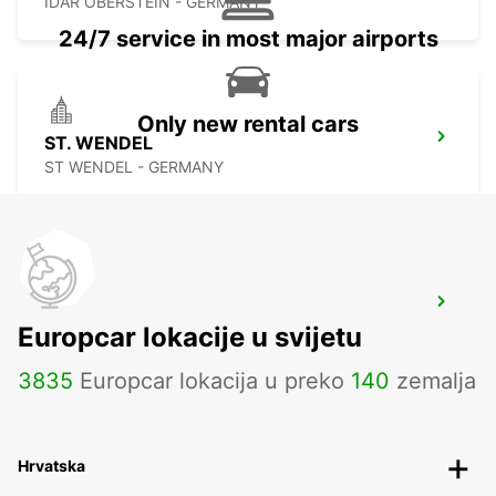
IDAR OBERSTEIN - GERMANY
24/7 service in most major airports
Only new rental cars
ST. WENDEL
ST WENDEL - GERMANY
SAARBRUECKEN CITY
Europcar lokacije u svijetu
SAARBRUECKEN - GERMANY
3835
Europcar lokacija u preko
140
zemalja
Hrvatska