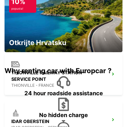
10%
popusta!
THIONVILLE YUTZ
YUTZ - FRANCE
Otkrijte Hrvatsku
Why renting car with Europcar ?
THIONVILLE RAILWAY STATION -
SERVICE POINT
THIONVILLE - FRANCE
24 hour roadside assistance
No hidden charge
IDAR OBERSTEIN