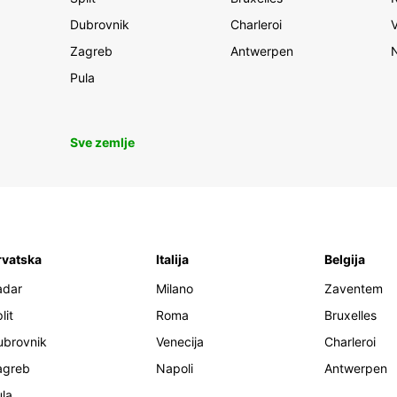
Dubrovnik
Charleroi
Zagreb
Antwerpen
Pula
Sve zemlje
rvatska
Italija
Belgija
adar
Milano
Zaventem
lit
Roma
Bruxelles
ubrovnik
Venecija
Charleroi
agreb
Napoli
Antwerpen
la