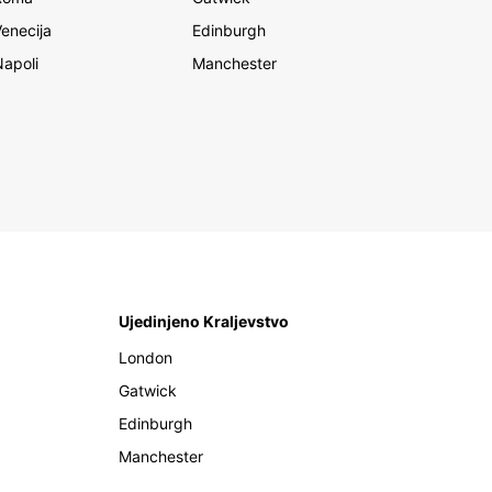
Venecija
Edinburgh
Napoli
Manchester
Ujedinjeno Kraljevstvo
London
Gatwick
Edinburgh
Manchester