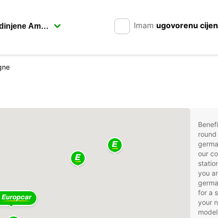
Imam
ugovorenu cije
gne
Benefi
round 
germa
our co
stati
you ar
german
for a 
your 
models