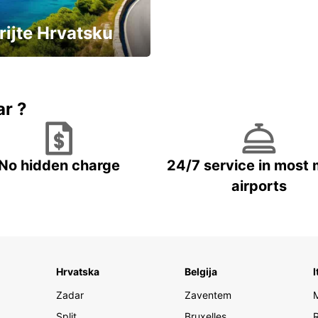
rijte Hrvatsku
vozila u Hrvatskoj
ar ?
No hidden charge
24/7 service in most 
airports
Hrvatska
Belgija
I
Zadar
Zaventem
Split
Bruxelles