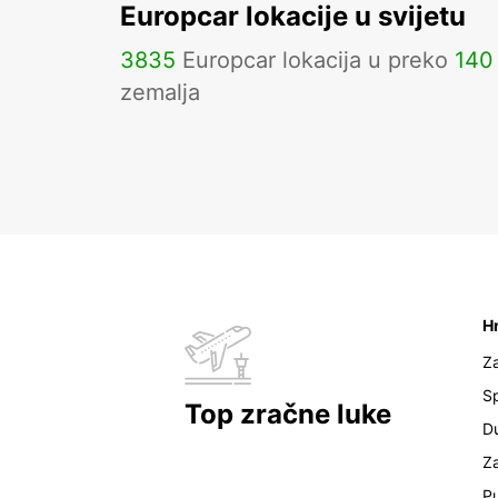
Europcar lokacije u svijetu
3835
Europcar lokacija u preko
140
zemalja
H
Z
Sp
Top zračne luke
D
Z
Pu