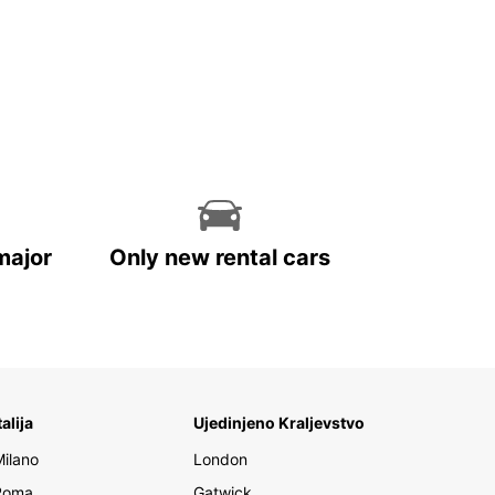
major
Only new rental cars
talija
Ujedinjeno Kraljevstvo
Milano
London
Roma
Gatwick