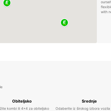
oursel
flexib
with n
le
Obiteljsko
Srednje
žite kombi ili 4x4 za obiteljsko
Odaberite iz širokog izbora vozila