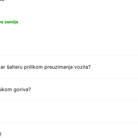
ve zemlje
ar šalteru prilikom preuzimanja vozila?
nikom goriva?
?