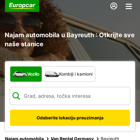
Najam automobila u Bayreuth : Otkrijte sve
naše stanice
Koja vrsta vozila?
Vozilo
Kombiji i kamioni
Odaberite lokaciju preuzimanja
Najam automobila
Van Rental Germany
Bayreuth