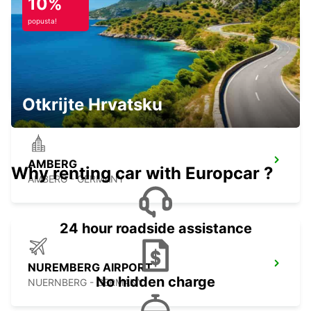
10%
popusta!
ERLANGEN
ERLANGEN - GERMANY
Otkrijte Hrvatsku
AMBERG
Why renting car with Europcar ?
AMBERG - GERMANY
24 hour roadside assistance
NUREMBERG AIRPORT
No hidden charge
NUERNBERG - GERMANY