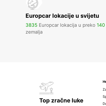
Europcar lokacije u svijetu
3835
Europcar lokacija u preko
140
zemalja
H
Z
Sp
Top zračne luke
D