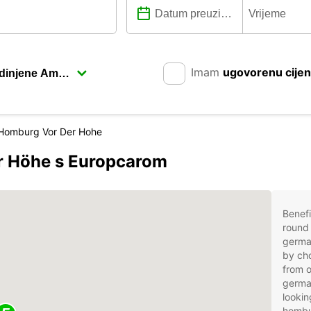
Imam
ugovorenu cije
Homburg Vor Der Hohe
er Höhe s Europcarom
Benefi
round 
germa
by cho
from o
germa
lookin
hombur