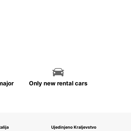
major
Only new rental cars
talija
Ujedinjeno Kraljevstvo