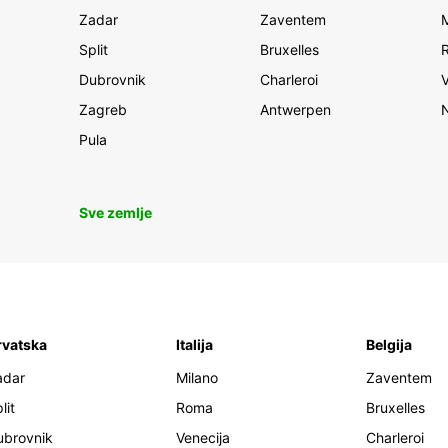
Zadar
Zaventem
Split
Bruxelles
Dubrovnik
Charleroi
Zagreb
Antwerpen
Pula
Sve zemlje
rvatska
Italija
Belgija
adar
Milano
Zaventem
lit
Roma
Bruxelles
ubrovnik
Venecija
Charleroi