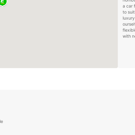
a car 
to sui
luxury
oursel
flexib
with n
le