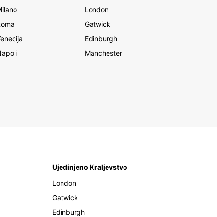
Milano
London
Roma
Gatwick
Venecija
Edinburgh
Napoli
Manchester
Ujedinjeno Kraljevstvo
London
Gatwick
Edinburgh