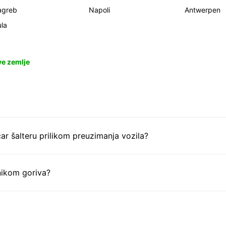
agreb
Napoli
Antwerpen
la
ve zemlje
ar šalteru prilikom preuzimanja vozila?
nikom goriva?