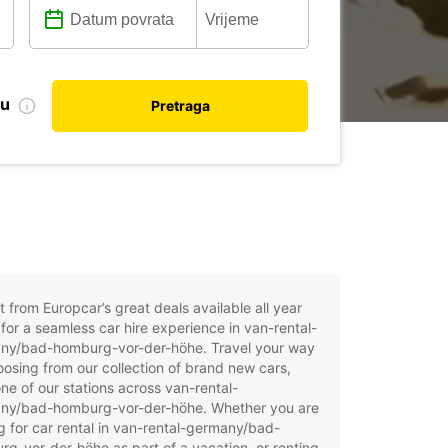
nu
Pretraga
t from Europcar’s great deals available all year
for a seamless car hire experience in van-rental-
ny/bad-homburg-vor-der-höhe. Travel your way
osing from our collection of brand new cars,
ne of our stations across van-rental-
ny/bad-homburg-vor-der-höhe. Whether you are
g for car rental in van-rental-germany/bad-
g-vor-der-höhe as part of a vacation, or renting