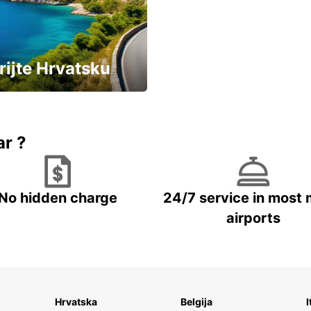
rijte Hrvatsku
vozila u Hrvatskoj
ar ?
No hidden charge
24/7 service in most 
airports
Hrvatska
Belgija
I