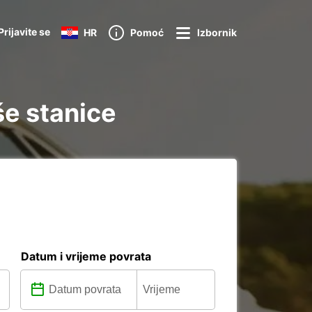
Prijavite se
HR
Pomoć
Izbornik
še stanice
Datum i vrijeme povrata