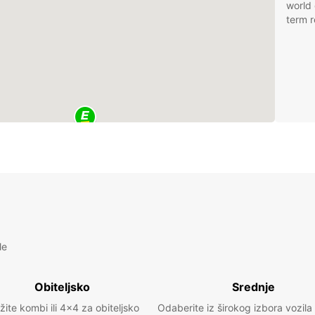
world 
term r
le
Obiteljsko
Srednje
žite kombi ili 4x4 za obiteljsko
Odaberite iz širokog izbora vozila