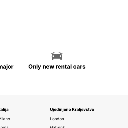
major
Only new rental cars
talija
Ujedinjeno Kraljevstvo
Milano
London
Roma
Gatwick