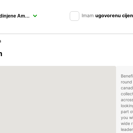
Imam
ugovorenu cije
a
m
Benefi
round 
canad
collec
acros
lookin
part o
you wi
wide r
leader