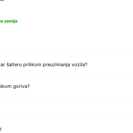
ve zemlje
ar šalteru prilikom preuzimanja vozila?
nikom goriva?
?