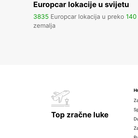
Europcar lokacije u svijetu
3835
Europcar lokacija u preko
140
zemalja
H
Z
Sp
Top zračne luke
D
Z
Pu