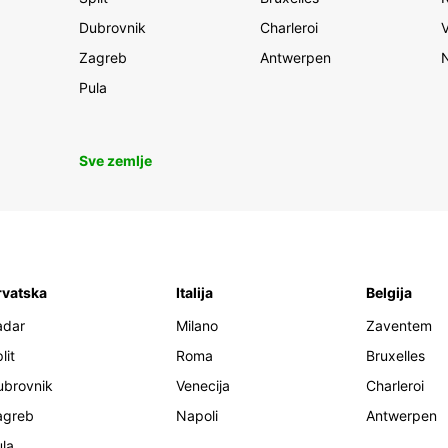
Dubrovnik
Charleroi
Zagreb
Antwerpen
Pula
Sve zemlje
rvatska
Italija
Belgija
adar
Milano
Zaventem
lit
Roma
Bruxelles
ubrovnik
Venecija
Charleroi
agreb
Napoli
Antwerpen
la