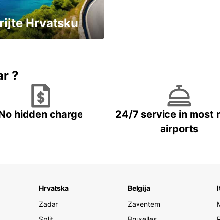
rijte Hrvatsku
vozila u Hrvatskoj
ar ?
No hidden charge
24/7 service in most 
airports
Hrvatska
Belgija
I
Zadar
Zaventem
Split
Bruxelles