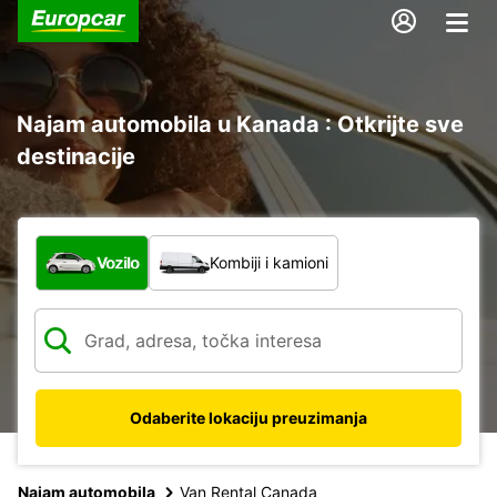
Najam automobila u Kanada : Otkrijte sve
destinacije
Koja vrsta vozila?
Vozilo
Kombiji i kamioni
Odaberite lokaciju preuzimanja
Najam automobila
Van Rental Canada