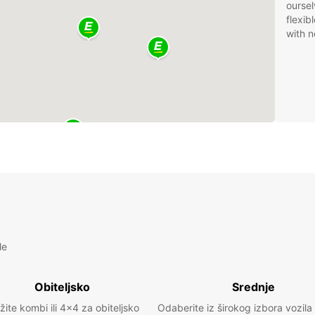
oursel
flexib
with n
le
Obiteljsko
Srednje
žite kombi ili 4x4 za obiteljsko
Odaberite iz širokog izbora vozila