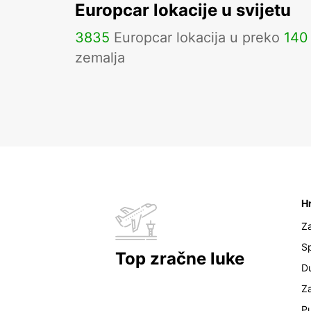
Europcar lokacije u svijetu
3835
Europcar lokacija u preko
140
zemalja
H
Z
Sp
Top zračne luke
D
Z
Pu