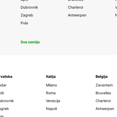
Dubrovnik
Charleroi
Zagreb
Antwerpen
Pula
Sve zemlje
rvatska
Italija
Belgija
adar
Milano
Zaventem
lit
Roma
Bruxelles
ubrovnik
Venecija
Charleroi
agreb
Napoli
Antwerpen
la