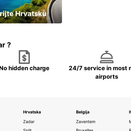
rijte Hrvatsku
vozila u Hrvatskoj
ar ?
No hidden charge
24/7 service in most 
airports
Hrvatska
Belgija
I
Zadar
Zaventem
Split
Bruxelles