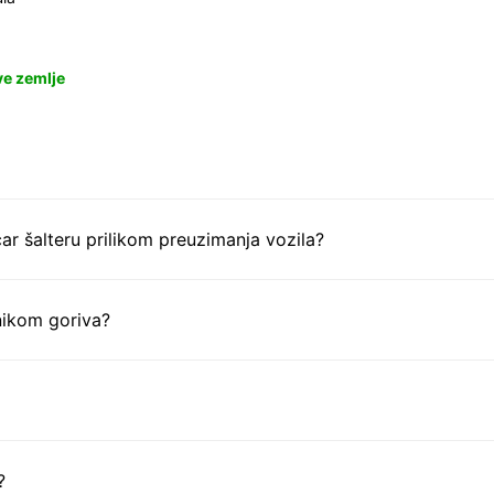
ve zemlje
ar šalteru prilikom preuzimanja vozila?
nikom goriva?
?