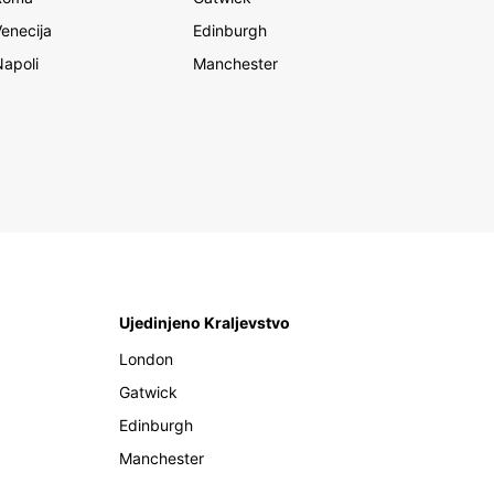
Venecija
Edinburgh
Napoli
Manchester
Ujedinjeno Kraljevstvo
London
Gatwick
Edinburgh
Manchester