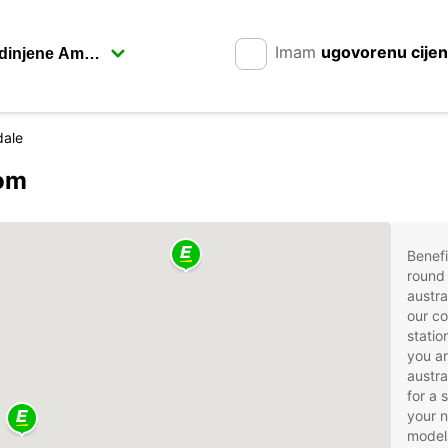
Imam
ugovorenu cije
dale
rom
Benefi
round 
austra
our co
statio
you ar
austra
for a 
your 
models