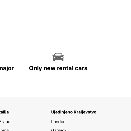
major
Only new rental cars
talija
Ujedinjeno Kraljevstvo
Milano
London
Roma
Gatwick