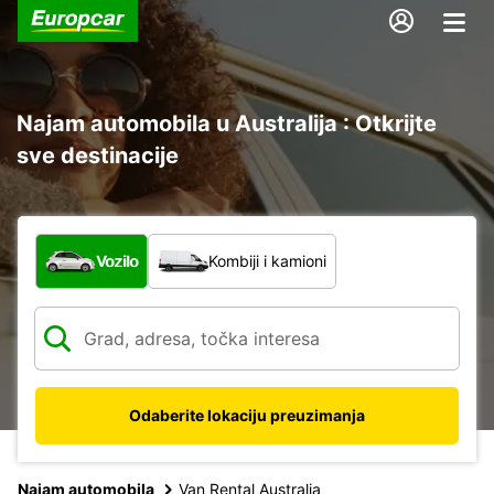
Najam automobila u Australija : Otkrijte
sve destinacije
Koja vrsta vozila?
Vozilo
Kombiji i kamioni
Odaberite lokaciju preuzimanja
Najam automobila
Van Rental Australia