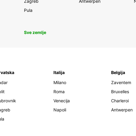
Zagreb
Antwerpen
Pula
Sve zemlje
rvatska
Italija
Belgija
adar
Milano
Zaventem
lit
Roma
Bruxelles
ubrovnik
Venecija
Charleroi
agreb
Napoli
Antwerpen
la