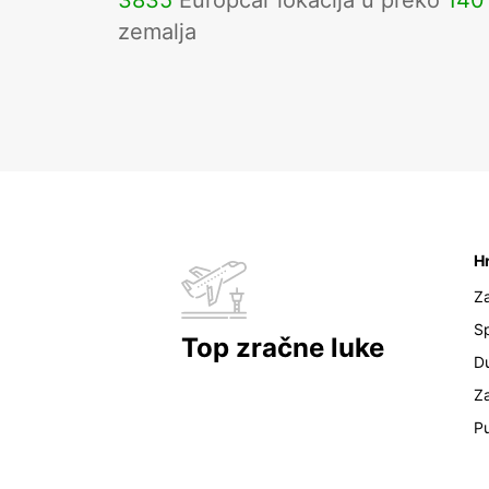
3835
Europcar lokacija u preko
140
zemalja
H
Z
Sp
Top zračne luke
D
Z
Pu