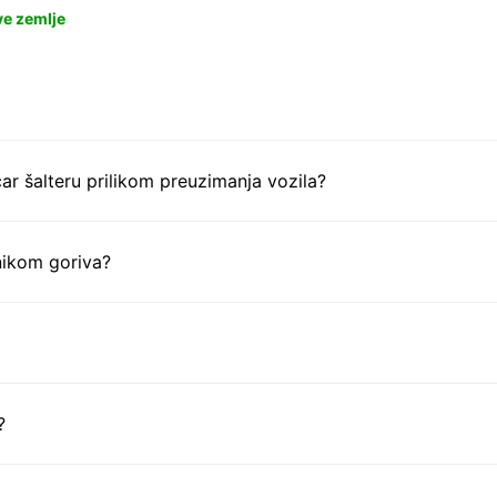
ve zemlje
ar šalteru prilikom preuzimanja vozila?
nikom goriva?
?