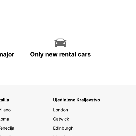
major
Only new rental cars
talija
Ujedinjeno Kraljevstvo
Milano
London
Roma
Gatwick
Venecija
Edinburgh