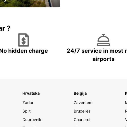
vozila u Hrvatskoj
ar ?
No hidden charge
24/7 service in most 
airports
Hrvatska
Belgija
I
Zadar
Zaventem
Split
Bruxelles
Dubrovnik
Charleroi