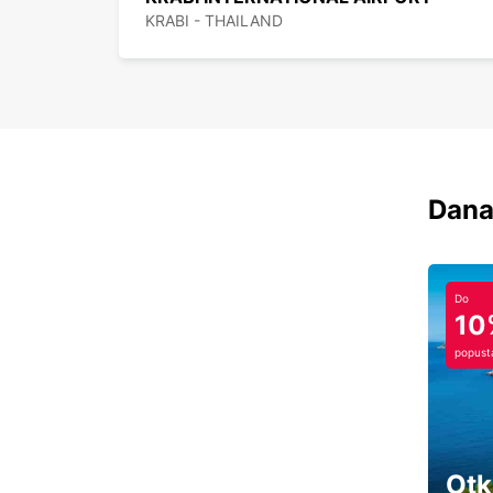
KRABI - THAILAND
Dana
Do
10
popust
Otk