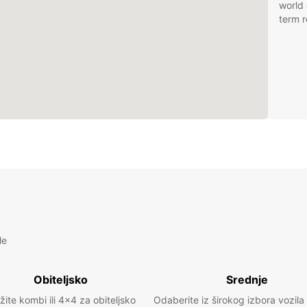
world 
term r
le
Obiteljsko
Srednje
žite kombi ili 4x4 za obiteljsko
Odaberite iz širokog izbora vozila