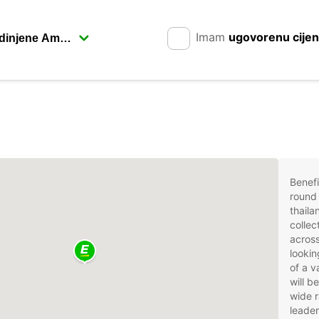
Imam
ugovorenu cije
Benefi
round 
thaila
collec
across
lookin
of a v
will b
wide r
leader