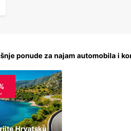
šnje ponude za najam automobila i ko
%
a!
rijte Hrvatsku