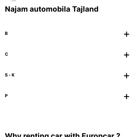
Najam automobila Tajland
B
C
S - K
P
Why renting car with Europcar ?