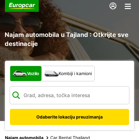
Najam automobila u Tajland : Otkrijte sve
destinacije
Koja vrsta vozila?
Vozilo
Kombiji i kamioni
Odaberite lokaciju preuzimanja
Najam automobila
Car Rental Thailand