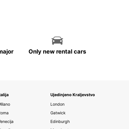
major
Only new rental cars
talija
Ujedinjeno Kraljevstvo
Milano
London
Roma
Gatwick
Venecija
Edinburgh