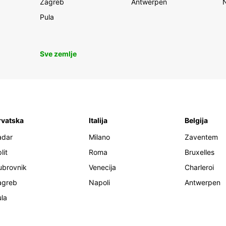
Zagreb
Antwerpen
Pula
Sve zemlje
rvatska
Italija
Belgija
adar
Milano
Zaventem
lit
Roma
Bruxelles
ubrovnik
Venecija
Charleroi
agreb
Napoli
Antwerpen
la