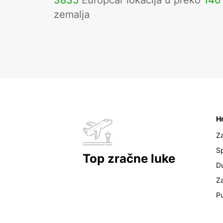
3835
Europcar lokacija u preko
140
zemalja
H
Z
Sp
Top zračne luke
D
Z
Pu