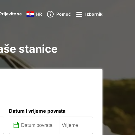
Prijavite se
HR
Pomoć
Izbornik
aše stanice
Datum i vrijeme povrata