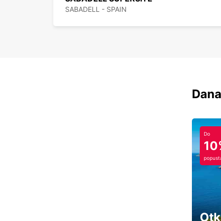
SABADELL - SPAIN
Dana
Do
10
popust
Otk