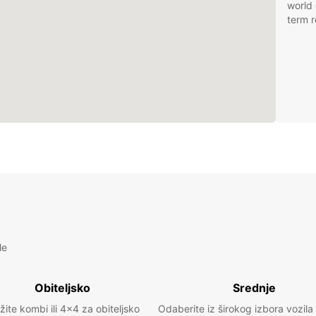
world 
term r
le
Obiteljsko
Srednje
žite kombi ili 4x4 za obiteljsko
Odaberite iz širokog izbora vozila