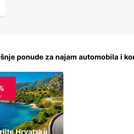
šnje ponude za najam automobila i ko
%
a!
rijte Hrvatsku