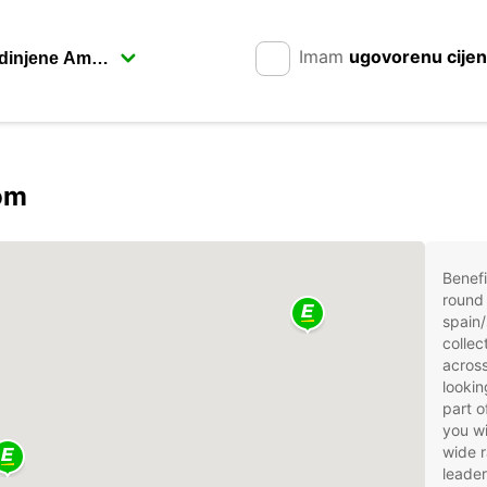
Imam
ugovorenu cije
rom
Benefi
round 
spain/
collec
across
lookin
part o
you wi
wide r
leader