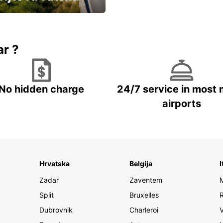
vozila u Hrvatskoj
ar ?
No hidden charge
24/7 service in most 
airports
Hrvatska
Belgija
I
Zadar
Zaventem
Split
Bruxelles
Dubrovnik
Charleroi