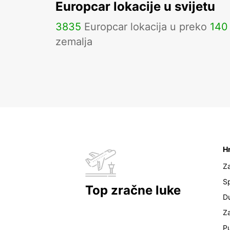
Europcar lokacije u svijetu
3835
Europcar lokacija u preko
140
zemalja
H
Z
Sp
Top zračne luke
D
Z
Pu