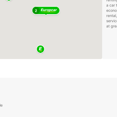
a car 
econom
2
rental
servic
at gre
le