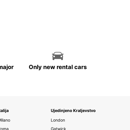
major
Only new rental cars
talija
Ujedinjeno Kraljevstvo
Milano
London
Roma
Gatwick