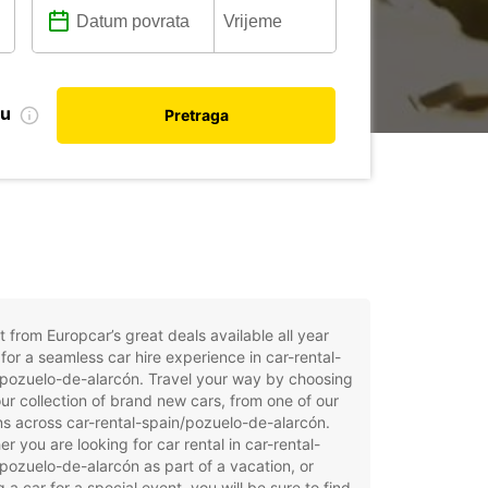
nu
Pretraga
t from Europcar’s great deals available all year
for a seamless car hire experience in car-rental-
pozuelo-de-alarcón. Travel your way by choosing
ur collection of brand new cars, from one of our
ns across car-rental-spain/pozuelo-de-alarcón.
r you are looking for car rental in car-rental-
pozuelo-de-alarcón as part of a vacation, or
g a car for a special event, you will be sure to find