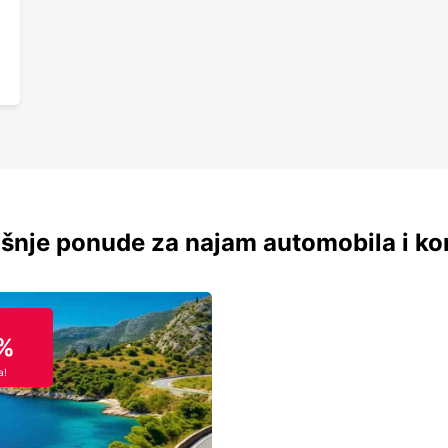
šnje ponude za najam automobila i ko
%
a!