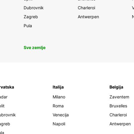
Dubrovnik
Charleroi
Zagreb
Antwerpen
Pula
Sve zemlje
rvatska
Italija
Belgija
adar
Milano
Zaventem
lit
Roma
Bruxelles
ubrovnik
Venecija
Charleroi
agreb
Napoli
Antwerpen
la