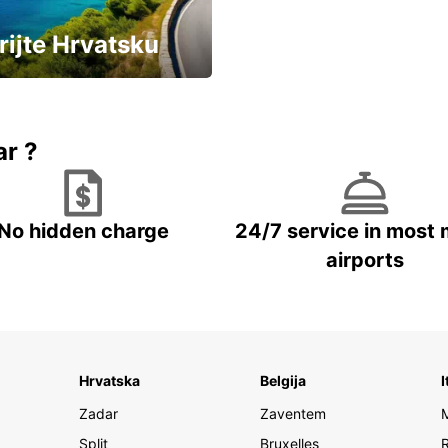
rijte Hrvatsku
vozila u Hrvatskoj
ar ?
No hidden charge
24/7 service in most 
airports
Hrvatska
Belgija
I
Zadar
Zaventem
Split
Bruxelles