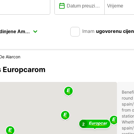
Imam
ugovorenu cije
De Alarcon
 s Europcarom
Benefi
round 
spain/
from o
statio
Whethe
2
spain/
rentin