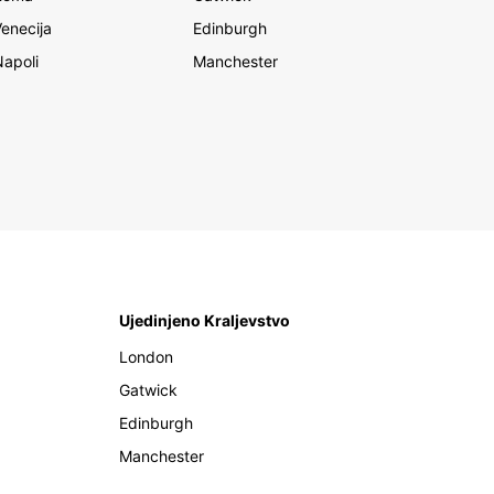
Venecija
Edinburgh
Napoli
Manchester
Ujedinjeno Kraljevstvo
London
Gatwick
Edinburgh
Manchester